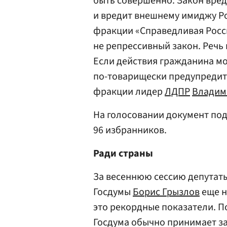
быть совершенно. Закон вреде
и вредит внешнему имиджу Р
фракции «Справедливая Рос
не репрессивный закон. Речь
Если действия гражданина мог
по-товарищески предупредить
фракции лидер
ЛДПР
Владим
На голосовании документ под
96 избранников.
Ради страны
За весеннюю сессию депутаты
Госдумы
Борис Грызлов
еще н
это рекордные показатели. По
Госдума обычно принимает за