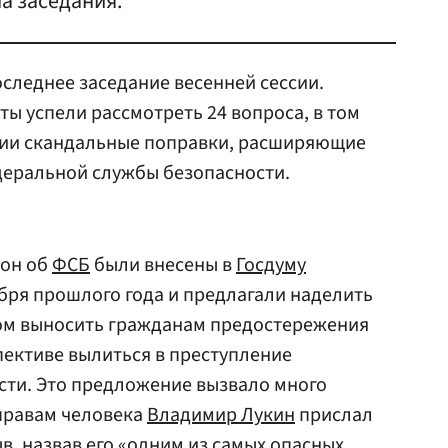
на заседания.
оследнее заседание весенней сессии.
ты успели рассмотреть 24 вопроса, в том
ении скандальные поправки, расширяющие
еральной службы безопасности.
кон об
ФСБ
были внесены в
Госдуму
бря прошлого года и предлагали наделить
ом выносить гражданам предостережения
пективе вылиться в преступление
сти. Это предложение вызвало много
правам человека
Владимир Лукин
прислал
в, назвав его «одним из самых опасных