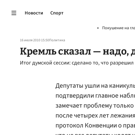
Новости
Спорт
Покушение на гл
16 июля 2010 15:50
Политика
Кремль сказал — надо, 
Итог думской сессии: сделано то, что разрешил
Депутаты ушли на каникулы
подтвердили главное набл
замечает проблему только т
после четырех лет лежани
протокол Конвенции о прав