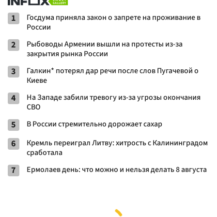
1
Госдума приняла закон о запрете на проживание в
России
2
Рыбоводы Армении вышли на протесты из-за
закрытия рынка России
3
Галкин* потерял дар речи после слов Пугачевой о
Киеве
4
На Западе забили тревогу из-за угрозы окончания
СВО
5
В России стремительно дорожает сахар
6
Кремль переиграл Литву: хитрость с Калининградом
сработала
7
Ермолаев день: что можно и нельзя делать 8 августа