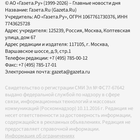
© АО «Газета.Ру» (1999-2026) – Главные новости дня
Название:
Газета.Ru
(Gazeta.Ru)
Учредитель:
АО «Газета.Ру»
, ОГРН 1067761730376, ИНН
7743625728
Адрес учредителя: 125239, Россия, Москва, Коптевская
улица, дом 67
Адрес редакции и издателя:
117105
, г.
Москва
,
Варшавское шоссе, д.9, стр.1
Телефон редакции:
+7 (495) 785-00-12
Факс:
+7 (495) 785-17-01
Электронная почта:
gazeta@gazeta.ru
Свидетельство о регистрации СМИ Эл № ФС77-67642
выдано федеральной службой по надзору в сфере
связи, информационных технологий и массовых
коммуникаций (Роскомнадзор) 10.11.2016 г. Редакция не
несет ответственности за достоверность информации,
содержащейся в рекламных объявлениях. Редакция не
предоставляет справочной информации.
Информация об ограничениях