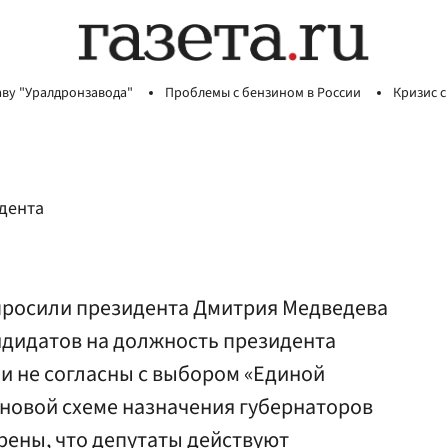
аву "Уралдронзавода"
Проблемы с бензином в России
Кризис с
идента
просили президента Дмитрия Медведева
ндидатов на должность президента
и не согласны с выбором «Единой
и новой схеме назначения губернаторов
рены, что депутаты действуют