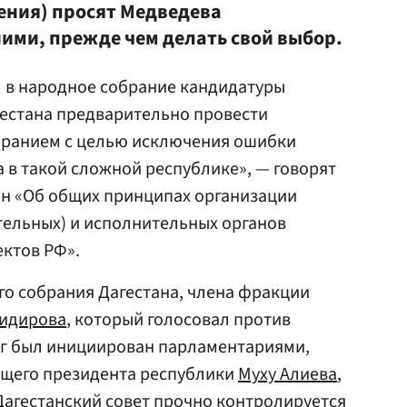
ения) просят Медведева
ними, прежде чем делать свой выбор.
м в народное собрание кандидатуры
гестана предварительно провести
бранием с целью исключения ошибки
 в такой сложной республике», — говорят
он «Об общих принципах организации
тельных) и исполнительных органов
ектов РФ».
о собрания Дагестана, члена фракции
Хидирова
, который голосовал против
аг был инициирован парламентариями,
его президента республики
Муху Алиева
,
Дагестанский совет прочно контролируется