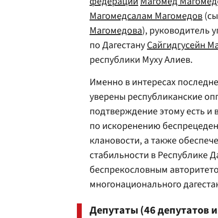
федерации
Магомед Магомед
Магомедсалам Магомедов
(сы
Магомедова
), руководитель 
по Дагестану
Сайгидгусейн М
республики Муху Алиев.
Именно в интересах последне
уверены республиканские оп
подтверждение этому есть и в
по искоренению беспрецеден
клановости, а также обеспе
стабильности в Республике Д
беспрекословным авторитет
многонационального дагестан
Депутаты (46 депутатов и