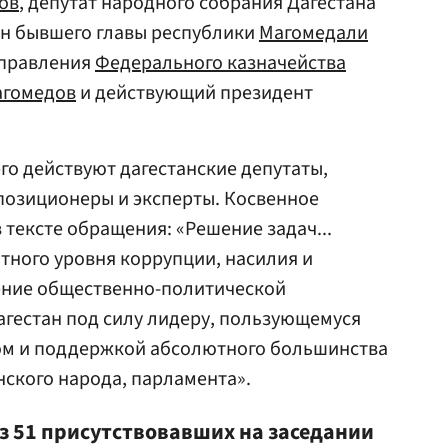
ов
, депутат народного собрания Дагестана
н бывшего главы республики
Магомедали
управления
Федерального казначейства
агомедов
и действующий президент
го действуют дагестанские депутаты,
позиционеры и эксперты. Косвенное
 тексте обращения: «Решение задач...
тного уровня коррупции, насилия и
чение общественно-политической
агестан под силу лидеру, пользующемуся
ом и поддержкой абсолютного большинства
ского народа, парламента».
з 51 присутствовавших на заседании