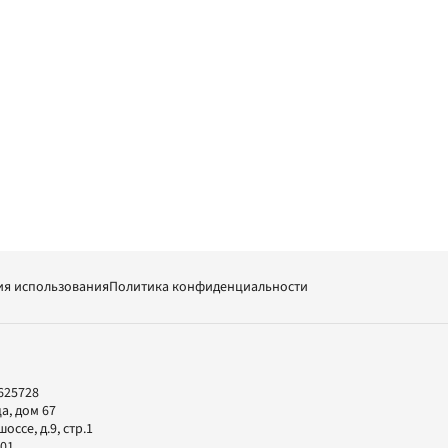
ия использования
Политика конфиденциальности
625728
а, дом 67
ссе, д.9, стр.1
-01