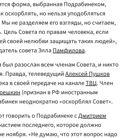
вится форма, выбранная Подрабинеком,
ак оскорблять, но нельзя уподобляться
. Мы не разделяем его взгляды, но считаем,
. Цель Совета по правам человека, если
всей своей нелюбви защищать таких людей»,
едатель совета Элла
Памфилова
.
я был разослан всем членам Совета, и никто
ия. Правда, телеведущий
Алексей Пушков
ка в своей передаче на канале
ТВЦ
. Член
Орешкин
(признан в РФ иностранным
абинек неоднократно «оскорблял Совет».
т говорить о Подрабинеке с
Дмитрием
участием последнего, которое должно
е ноября. «Не думаю, что этот вопрос надо