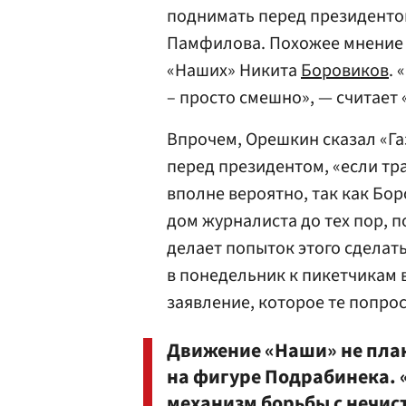
поднимать перед президентом,
Памфилова. Похожее мнение в
«Наших» Никита
Боровиков
.
– просто смешно», — считает 
Впрочем, Орешкин сказал «Га
перед президентом, «если тр
вполне вероятно, так как Бо
дом журналиста до тех пор, п
делает попыток этого сделат
в понедельник к пикетчикам 
заявление, которое те попрос
Движение «Наши» не план
на фигуре Подрабинека.
механизм борьбы с нечис