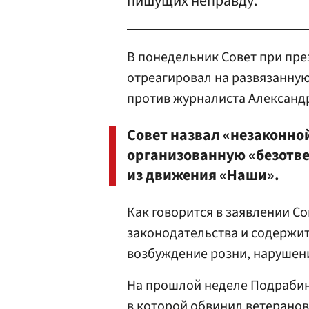
пишущих неправду.
В понедельник Совет при пре
отреагировал на развязанн
против журналиста Александ
Совет назвал «незаконно
организованную «безотв
из движения «Наши».
Как говорится в заявлении Со
законодательства и содержи
возбуждение розни, нарушени
На прошлой неделе Подрабин
в которой обвинил ветеранов