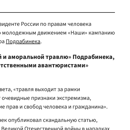
зиденте России по правам человека
ую молодежным движением «Наши» кампанию
ра
Подрабинека
.
й и аморальной травлю» Подрабинека,
етственными авантюристами»
вета, «травля выходит за рамки
т очевидные признаки экстремизма,
е прав и свобод человека и гражданина».
ек опубликовал скандальную статью,
 Великой Отечественной войны в нападках