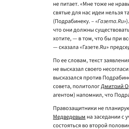
не питает. «Мне тоже не нра
святые для нас идеи нельзя т
(Подрабинеку. –
«Газета.Ru»
)
что они должны существовать
хотите, — в том, что бы при 
— сказала «Газете.Ru» предс
По ее словам, текст заявлени
не высказал своего несоглас
высказался против Подрабине
совета, политолог
Дмитрий 
агентом) напомнил, что Подр
Правозащитники не планирую
Медведевым
на заседании с 
состояться во второй половин