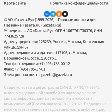
Карта сайта
Политика конфиденциальности
© АО «Газета.Ру» (1999-2026) – Главные новости дня
Название:
Газета.Ru
(Gazeta.Ru)
Учредитель:
АО «Газета.Ру»
, ОГРН 1067761730376, ИНН
7743625728
Адрес учредителя: 125239, Россия, Москва, Коптевская
улица, дом 67
Адрес редакции и издателя:
117105
, г.
Москва
,
Варшавское шоссе, д.9, стр.1
Телефон редакции:
+7 (495) 785-00-12
Факс:
+7 (495) 785-17-01
Электронная почта:
gazeta@gazeta.ru
Свидетельство о регистрации СМИ Эл № ФС77-67642
выдано федеральной службой по надзору в сфере
связи, информационных технологий и массовых
коммуникаций (Роскомнадзор) 10.11.2016 г. Редакция не
несет ответственности за достоверность информации,