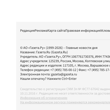
Редакция
Реклама
Карта сайта
Правовая информация
Услов
© АО «Газета.Ру» (1999-2026) – Главные новости дня
Название:
Газета.Ru
(Gazeta.Ru)
Учредитель:
АО «Газета.Ру»
, ОГРН 1067761730376, ИНН 7743
Адрес учредителя: 125239, Россия, Москва, Коптевская улиц
Адрес редакции и издателя:
117105
, г.
Москва
,
Варшавское шо
Телефон редакции:
+7 (495) 785-00-12
| Факс:
+7 (495) 785-17
Электронная почта:
gazeta@gazeta.ru
Нашли опечатку? Нажмите Ctrl+Enter
Свидетельство о регистрации СМИ Эл № ФС77-67642 выда
10.11.2016 г. Редакция не несет ответственности за дос
Информация об ограничениях
На информационном ресурсе применяются рекомендатель