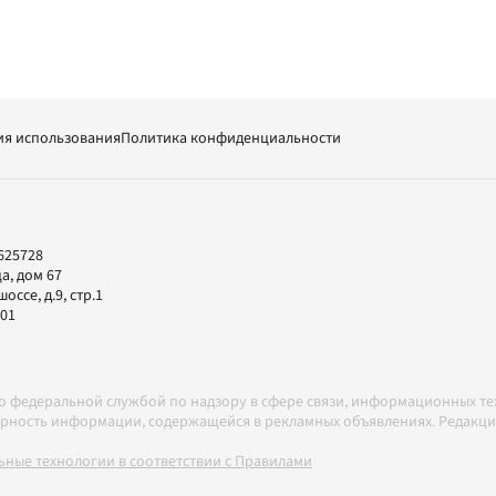
ия использования
Политика конфиденциальности
625728
а, дом 67
ссе, д.9, стр.1
-01
но федеральной службой по надзору в сфере связи, информационных т
товерность информации, содержащейся в рекламных объявлениях. Редак
ные технологии в соответствии с Правилами