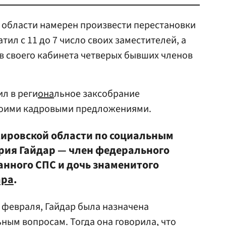
 области намерен произвести перестановки
атил с 11 до 7 число своих заместителей, а
ав своего кабинета четверых бывших членов
л в реги
она
льное заксобрание
воими кадровыми предложениями.
Кировской области по социальным
рия Гайдар — член федерального
нного СПС и дочь знаменитого
ара
.
8 февраля, Гайдар была назначена
ным вопросам. Тогда она говорила, что