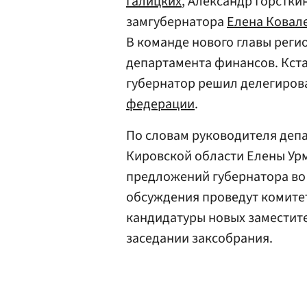
Галицких
, Александр Горстки
замгубернатора
Елена Ковал
В команде нового главы реги
департамента финансов. Кста
губернатор решил делегиров
федерации
.
По словам руководителя деп
Кировской области Елены Урм
предложений губернатора во в
обсуждения проведут комитеты
кандидатуры новых заместит
заседании заксобрания.