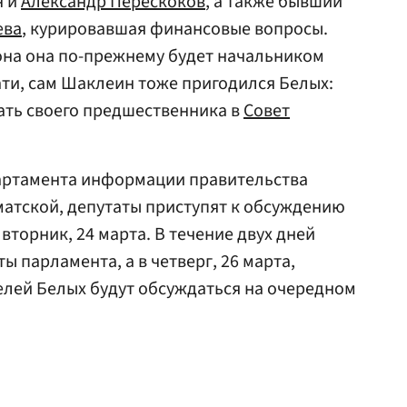
н и
Александр Перескоков
, а также бывший
ева
, курировавшая финансовые вопросы.
она она по-прежнему будет начальником
ти, сам Шаклеин тоже пригодился Белых:
ать своего предшественника в
Совет
артамента информации правительства
атской, депутаты приступят к обсуждению
торник, 24 марта. В течение двух дней
 парламента, а в четверг, 26 марта,
елей Белых будут обсуждаться на очередном