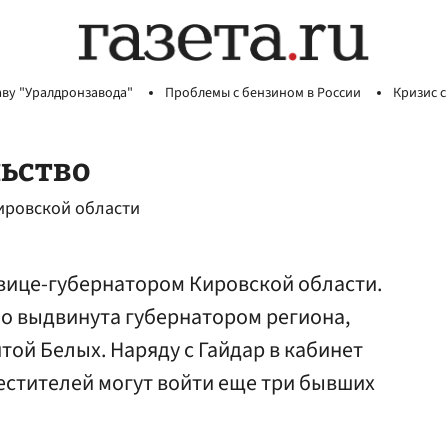
аву "Уралдронзавода"
Проблемы с бензином в России
Кризис с
льство
ировской области
 вице-губернатором Кировской области.
о выдвинута губернатором региона,
ой Белых. Наряду с Гайдар в кабинет
естителей могут войти еще три бывших