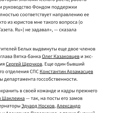
) и руководство Фондом поддержки
олностью соответствует направлению ее
то из юристов мне такого вопроса (о
азета. Ru») не задавал», — сказала
тителей Белых выдвинуты еще двое членов
глава Вятка-банка
Олег Казаковцев
и экс-
ния
Сергей Щерчков
. Еще один бывший
ого отделения СПС
Константин Арзамасцев
ы департамента госсобственности.
охранить в своей команде и кадры прежнего
я Шаклеина
— так, на посты его замов
бернаторы
Эдуард Носков
,
Александр