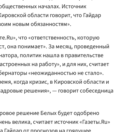
общественных началах. Источник
Кировской области говорит, что Гайдар
воим новым обязанностям».
те.Ru», что «ответственность, которую
ст, она понимает». За месяц, проведенный
натора, политик нашла в правительстве
строенных на работу», и для них, считает
убернаторы «неожиданностью не стало».
ремя, когда кризис, в Кировской области и
кадровые решения», — говорит собеседница
адровое решение Белых будет одобрено
ень велика, считает источник «Газеты.Ru»
а Гайдар от прогнозов на грядущее