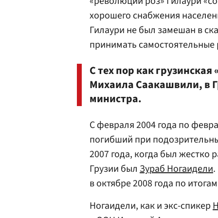
«революции роз» Гилаури «с
хорошего снабжения населен
Гилаури не был замешан в ска
принимать самостоятельные 
С тех пор как грузинская
Михаила Саакашвили, в Г
министра.
С февраля 2004 года по февр
погибший при подозрительны
2007 года, когда был жестко
Грузии был
Зураб Ногаидели
.
в октябре 2008 года по итога
Ногаидели, как и экс-спикер
Н