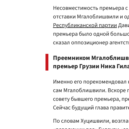
Несовместимость премьера с
отставки Мгалоблишвили и о
Республиканской партии
Дави
премьера было одной большой
сказал оппозиционер агентст
Преемником Мгалоблишви
премьер Грузии Ника Гил
Именно его порекомендовал 
сам Мгалоблишвили. Вскоре п
совету бывшего премьера, пр
Сейчас будущий глава правит
По словам Хуцишвили, возгл