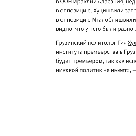
в
ООН
Ираклий Аласания
, не
в оппозицию. Хуцишвили зат
в оппозицию Мгалоблишвили. 
видно, что у него были разно
Грузинский политолог Гия
Ху
института премьерства в Груз
будет премьером, так как исп
никакой политик не имеет», —