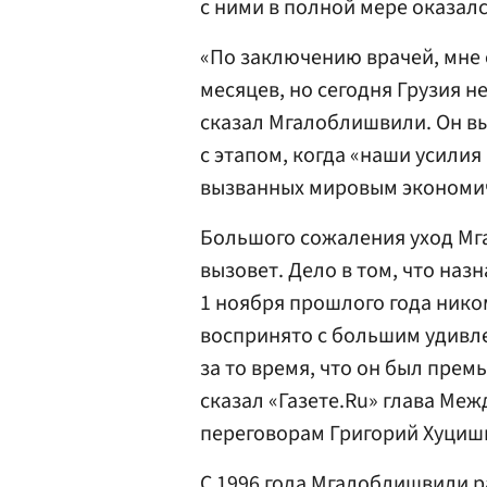
с ними в полной мере оказалс
«По заключению врачей, мне 
месяцев, но сегодня Грузия н
сказал Мгалоблишвили. Он вы
с этапом, когда «наши усили
вызванных мировым экономич
Большого сожаления уход Мг
вызовет. Дело в том, что наз
1 ноября прошлого года нико
воспринято с большим удивл
за то время, что он был прем
сказал «Газете.Ru» глава Ме
переговорам Григорий Хуциш
С 1996 года Мгалоблишвили р