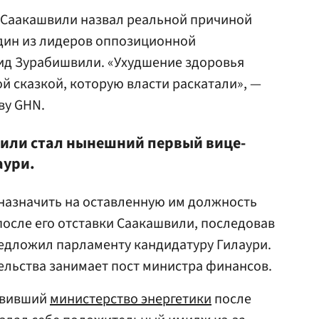
 Саакашвили назвал реальной причиной
дин из лидеров оппозиционной
д Зурабишвили. «Ухудшение здоровья
 сказкой, которую власти раскатали», —
ву GHN.
ли стал нынешний первый вице-
аури.
назначить на оставленную им должность
осле его отставки Саакашвили, последовав
едложил парламенту кандидатуру Гилаури.
ельства занимает пост министра финансов.
авивший
министерство энергетики
после