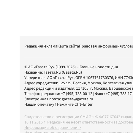
Редакция
Реклама
Карта сайта
Правовая информация
Услов
© АО «Газета.Ру» (1999-2026) – Главные новости дня
Название:
Газета.Ru
(Gazeta.Ru)
Учредитель:
АО «Газета.Ру»
, ОГРН 1067761730376, ИНН 7743
Адрес учредителя: 125239, Россия, Москва, Коптевская улиц
Адрес редакции и издателя:
117105
, г.
Москва
,
Варшавское шо
Телефон редакции:
+7 (495) 785-00-12
| Факс:
+7 (495) 785-17
Электронная почта:
gazeta@gazeta.ru
Нашли опечатку? Нажмите Ctrl+Enter
Свидетельство о регистрации СМИ Эл № ФС77-67642 выда
10.11.2016 г. Редакция не несет ответственности за дос
Информация об ограничениях