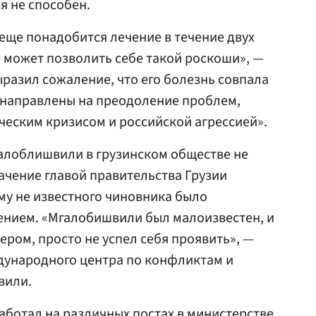
я не способен.
еще понадобится лечение в течение двух
е может позволить себе такой роскоши», —
разил сожаление, что его болезнь совпала
я направлены на преодоление проблем,
еским кризисом и российской агрессией».
алоблишвили в грузинском обществе не
начение главой правительства Грузии
му не известного чиновника было
ением. «Мгалобишвили был малоизвестен, и
ьером, просто не успел себя проявить», —
ждународного центра по конфликтам и
вили.
аботал на различных постах в
министерстве