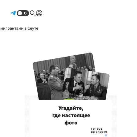
Авторизоваться
 мигрантами в Сеуте
Угадайте,
где настоящее
фото