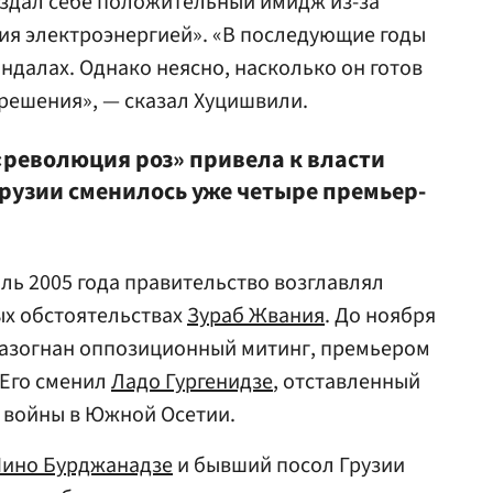
оздал себе положительный имидж из-за
ия электроэнергией». «В последующие годы
ндалах. Однако неясно, насколько он готов
решения», — сказал Хуцишвили.
 «революция роз» привела к власти
рузии сменилось уже четыре премьер-
аль 2005 года правительство возглавлял
х обстоятельствах
Зураб Жвания
. До ноября
 разогнан оппозиционный митинг, премьером
 Его сменил
Ладо Гургенидзе
, отставленный
м войны в Южной Осетии.
ино Бурджанадзе
и бывший посол Грузии