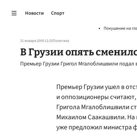
Новости
Спорт
Покушение на гл
31 января 2009 12:25
Политика
В Грузии опять сменил
Премьер Грузии Григол Мгалоблишвили подал в
Премьер Грузии ушел в отс
и оппозиционеры считают,
Григола Мгалоблишвили ст
Михаилом Саакашвили. На 
уже предложил министра ф