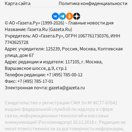
Карта сайта
Политика конфиденциальности
© АО «Газета.Ру» (1999-2026) – Главные новости дня
Название:
Газета.Ru
(Gazeta.Ru)
Учредитель:
АО «Газета.Ру»
, ОГРН 1067761730376, ИНН
7743625728
Адрес учредителя: 125239, Россия, Москва, Коптевская
улица, дом 67
Адрес редакции и издателя:
117105
, г.
Москва
,
Варшавское шоссе, д.9, стр.1
Телефон редакции:
+7 (495) 785-00-12
Факс:
+7 (495) 785-17-01
Электронная почта:
gazeta@gazeta.ru
Свидетельство о регистрации СМИ Эл № ФС77-67642
выдано федеральной службой по надзору в сфере
связи, информационных технологий и массовых
коммуникаций (Роскомнадзор) 10.11.2016 г. Редакция не
несет ответственности за достоверность информации,