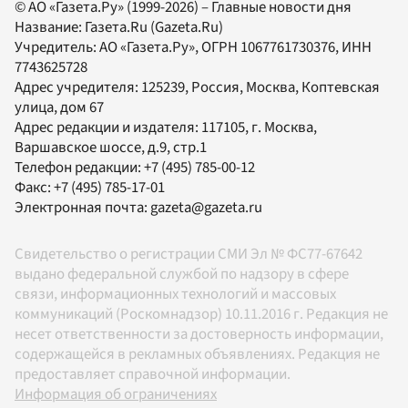
© АО «Газета.Ру» (1999-2026) – Главные новости дня
Название:
Газета.Ru
(Gazeta.Ru)
Учредитель:
АО «Газета.Ру»
, ОГРН 1067761730376, ИНН
7743625728
Адрес учредителя: 125239, Россия, Москва, Коптевская
улица, дом 67
Адрес редакции и издателя:
117105
, г.
Москва
,
Варшавское шоссе, д.9, стр.1
Телефон редакции:
+7 (495) 785-00-12
Факс:
+7 (495) 785-17-01
Электронная почта:
gazeta@gazeta.ru
Свидетельство о регистрации СМИ Эл № ФС77-67642
выдано федеральной службой по надзору в сфере
связи, информационных технологий и массовых
коммуникаций (Роскомнадзор) 10.11.2016 г. Редакция не
несет ответственности за достоверность информации,
содержащейся в рекламных объявлениях. Редакция не
предоставляет справочной информации.
Информация об ограничениях