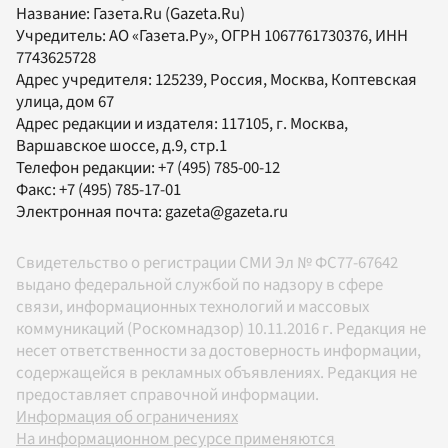
Название:
Газета.Ru
(Gazeta.Ru)
Учредитель:
АО «Газета.Ру»
, ОГРН 1067761730376, ИНН
7743625728
Адрес учредителя: 125239, Россия, Москва, Коптевская
улица, дом 67
Адрес редакции и издателя:
117105
, г.
Москва
,
Варшавское шоссе, д.9, стр.1
Телефон редакции:
+7 (495) 785-00-12
Факс:
+7 (495) 785-17-01
Электронная почта:
gazeta@gazeta.ru
Свидетельство о регистрации СМИ Эл № ФС77-67642
выдано федеральной службой по надзору в сфере
связи, информационных технологий и массовых
коммуникаций (Роскомнадзор) 10.11.2016 г. Редакция не
несет ответственности за достоверность информации,
содержащейся в рекламных объявлениях. Редакция не
предоставляет справочной информации.
Информация об ограничениях
На информационном ресурсе применяются