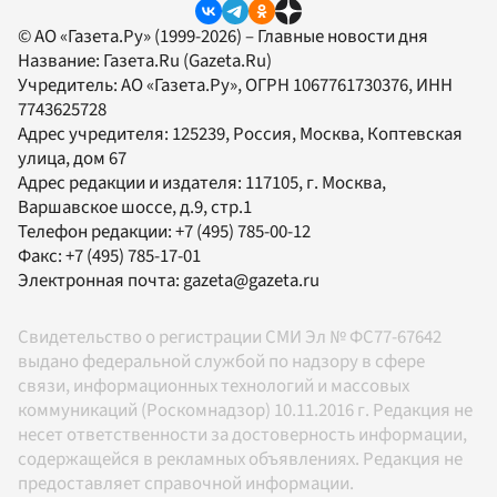
© АО «Газета.Ру» (1999-2026) – Главные новости дня
Название:
Газета.Ru
(Gazeta.Ru)
Учредитель:
АО «Газета.Ру»
, ОГРН 1067761730376, ИНН
7743625728
Адрес учредителя: 125239, Россия, Москва, Коптевская
улица, дом 67
Адрес редакции и издателя:
117105
, г.
Москва
,
Варшавское шоссе, д.9, стр.1
Телефон редакции:
+7 (495) 785-00-12
Факс:
+7 (495) 785-17-01
Электронная почта:
gazeta@gazeta.ru
Свидетельство о регистрации СМИ Эл № ФС77-67642
выдано федеральной службой по надзору в сфере
связи, информационных технологий и массовых
коммуникаций (Роскомнадзор) 10.11.2016 г. Редакция не
несет ответственности за достоверность информации,
содержащейся в рекламных объявлениях. Редакция не
предоставляет справочной информации.