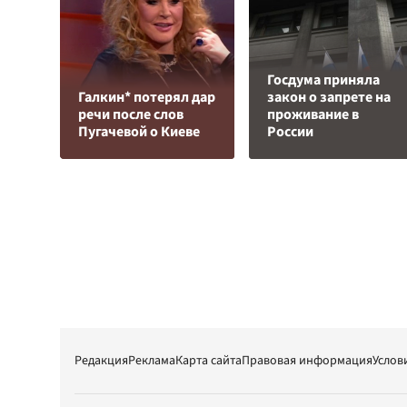
Госдума приняла
Галкин* потерял дар
закон о запрете на
речи после слов
проживание в
Пугачевой о Киеве
России
Редакция
Реклама
Карта сайта
Правовая информация
Услов