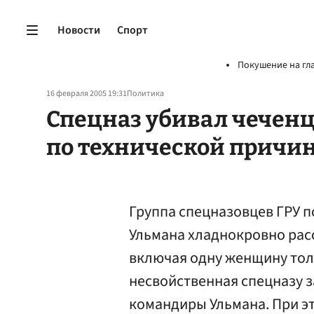
Новости
Спорт
Покушение на гл
16 февраля 2005 19:31
Политика
Спецназ убивал чечен
по технической причи
Группа спецназовцев ГРУ 
Ульмана хладнокровно рас
включая одну женщину тол
несвойственная спецназу з
командиры Ульмана. При эт