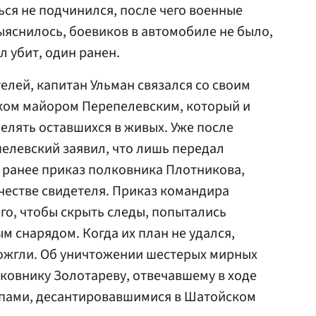
ься не подчинился, после чего военные
выяснилось, боевиков в автомобиле не было,
л убит, один ранен.
лей, капитан Ульман связался со своим
ом майором Перепелевским, который и
релять оставшихся в живых. Уже после
елевский заявил, что лишь передал
ранее приказ полковника Плотникова,
ачестве свидетеля. Приказ командира
го, чтобы скрыть следы, попытались
м снарядом. Когда их план не удался,
ожгли. Об уничтожении шестерых мирных
ковнику Золотареву, отвечавшему в ходе
уппами, десантировавшимися в Шатойском