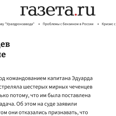
аву "Уралдронзавода"
Проблемы с бензином в России
Кризис с
цев
не
под командованием капитана Эдуарда
стреляла шестерых мирных чеченцев
ько потому, что им была поставлена
адача. Об этом на суде заявили
ом они отказались признавать, что