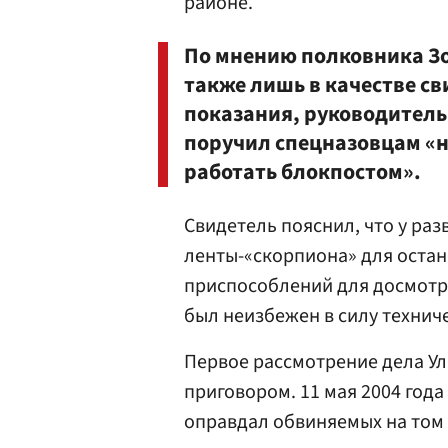
районе.
По мнению полковника Зо
также лишь в качестве св
показания, руководител
поручил спецназовцам «
работать блокпостом».
Свидетель пояснил, что у раз
ленты-«скорпиона» для остан
приспособлений для досмотра
был неизбежен в силу технич
Первое рассмотрение дела У
приговором. 11 мая 2004 год
оправдал обвиняемых на том