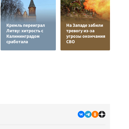
Кремль переиграл
На Западе забили
Литву: хитрость с
тревогу из-за
Е
Калининградом
угрозы окончания
м
сработала
СВО
д