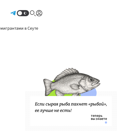
Авторизоваться
 мигрантами в Сеуте
Если сырая рыба пахнет «рыбой»,
ее лучше не есть!