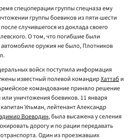
 время спецоперации группы спецназа ему
ичтожении группы боевиков из пяти-шести
 после случившегося из доклада своего
евского. О том, что погибшие были
 автомобиле оружия не было, Плотников
л.
едеральных войск поступила информация
ружены известный полевой командир
Хаттаб
и
 Армейское командование приняло решение
 или уничтожения боевиков. 11 января
и капитан Ульман, лейтенант Александр
адимир Воеводин
, была высажена у селения
локировать дорогу и по рации передавать
тотранспорта. Один из проезжавших