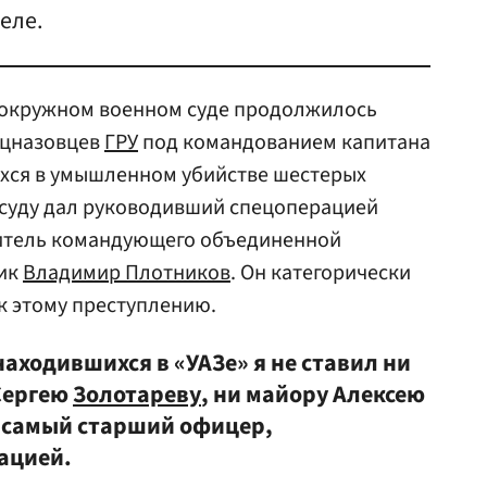
еле.
м окружном военном суде продолжилось
ецназовцев
ГРУ
под командованием капитана
хся в умышленном убийстве шестерых
 суду дал руководивший спецоперацией
титель командующего объединенной
ник
Владимир Плотников
. Он категорически
к этому преступлению.
аходившихся в «УАЗе» я не ставил ни
Сергею
Золотареву
, ни майору Алексею
 самый старший офицер,
ацией.