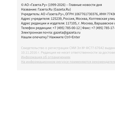
© АО «Газета.Ру» (1999-2026) – Главные новости дня
Название:
Газета.Ru
(Gazeta.Ru)
Учредитель:
АО «Газета.Ру»
, ОГРН 1067761730376, ИНН 7743
Адрес учредителя: 125239, Россия, Москва, Коптевская улиц
Адрес редакции и издателя:
117105
, г.
Москва
,
Варшавское шо
Телефон редакции:
+7 (495) 785-00-12
| Факс:
+7 (495) 785-17
Электронная почта:
gazeta@gazeta.ru
Нашли опечатку? Нажмите Ctrl+Enter
Свидетельство о регистрации СМИ Эл № ФС77-67642 выда
10.11.2016 г. Редакция не несет ответственности за дос
Информация об ограничениях
На информационном ресурсе применяются рекомендатель