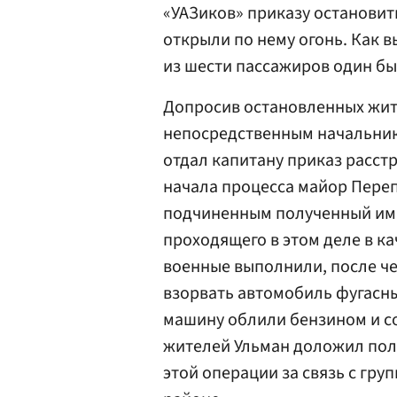
«УАЗиков» приказу остановит
открыли по нему огонь. Как 
из шести пассажиров один бы
Допросив остановленных жите
непосредственным начальник
отдал капитану приказ расст
начала процесса майор Переп
подчиненным полученный им 
проходящего в этом деле в к
военные выполнили, после че
взорвать автомобиль фугасны
машину облили бензином и с
жителей Ульман доложил пол
этой операции за связь с гр