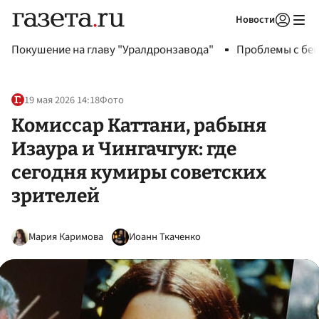
Новости
Авторизоваться
Покушение на главу "Уралдронзавода"
Проблемы с бен
19 мая 2026 14:18
Фото
Комиссар Каттани, рабыня
Изаура и Чингачгук: где
сегодня кумиры советских
зрителей
Мария Каримова
Иоанн Ткаченко