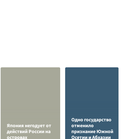
Одно государство
К
Япония негодует от
отменило
Л
действий России на
признание Южной
К
островах
Осетии и Абхазии
с