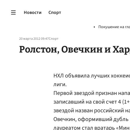
Новости
Спорт
Покушение на гл
20 марта 2012 09:47
Спорт
Ролстон, Овечкин и Ха
НХЛ объявила лучших хоккеис
лиги.
Первой звездой признан нап
записавший на свой счет 4 (1+
звездой назван российский 
Овечкин, оформивший дубль в
лауреатом стал вратарь «Ми