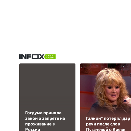
Госдума приняла
закон о запрете на
Галкин* потерял дар
проживание в
речи после слов
России
Пугачевой о Киеве