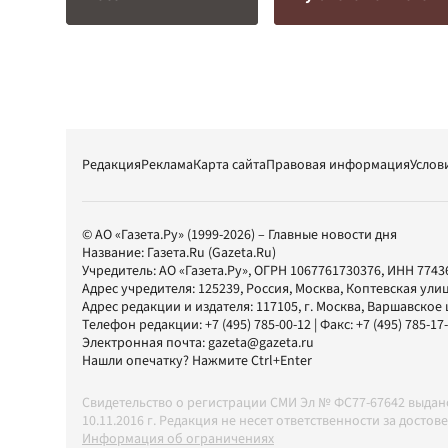
Редакция
Реклама
Карта сайта
Правовая информация
Услов
© АО «Газета.Ру» (1999-2026) – Главные новости дня
Название:
Газета.Ru
(Gazeta.Ru)
Учредитель:
АО «Газета.Ру»
, ОГРН 1067761730376, ИНН 7743
Адрес учредителя: 125239, Россия, Москва, Коптевская улиц
Адрес редакции и издателя:
117105
, г.
Москва
,
Варшавское шо
Телефон редакции:
+7 (495) 785-00-12
| Факс:
+7 (495) 785-17
Электронная почта:
gazeta@gazeta.ru
Нашли опечатку? Нажмите Ctrl+Enter
Свидетельство о регистрации СМИ Эл № ФС77-67642 выда
10.11.2016 г. Редакция не несет ответственности за дос
Информация об ограничениях