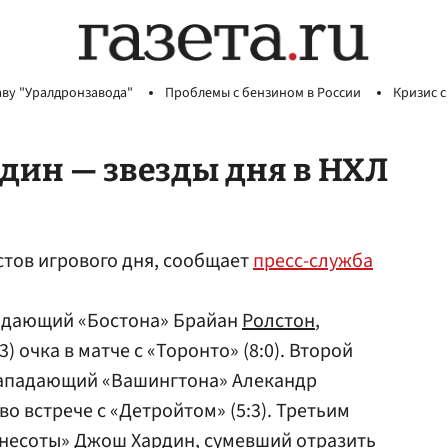
аву "Уралдронзавода"
Проблемы с бензином в России
Кризис с
рдин — звезды дня в НХЛ
тов игрового дня, сообщает
пресс-служба
адающий «Бостона» Брайан
Ролстон
,
3) очка в матче с «Торонто» (8:0). Второй
нападающий «Вашингтона» Алекандр
о встрече с «Детройтом» (5:3). Третьим
ннесоты» Джош Хардин, сумевший отразить