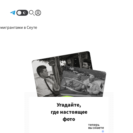
Авторизоваться
 мигрантами в Сеуте
Угадайте,
где настоящее
фото