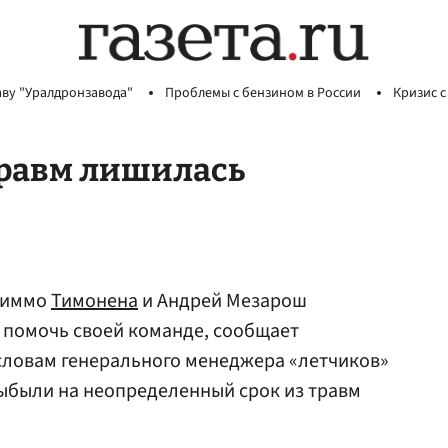
аву "Уралдронзавода"
Проблемы с бензином в России
Кризис с
травм лишилась
Киммо
Тимонена
и Андрей Мезарош
 помочь своей команде, сообщает
словам генерального менеджера «летчиков»
ыбыли на неопределенный срок из травм