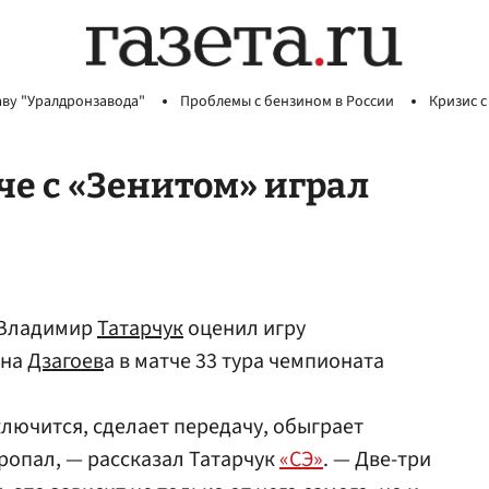
аву "Уралдронзавода"
Проблемы с бензином в России
Кризис с
тче с «Зенитом» играл
 Владимир
Татарчук
оценил игру
ана
Дзагоев
а в матче 33 тура чемпионата
ключится, сделает передачу, обыграет
пропал, — рассказал Татарчук
«СЭ»
. — Две-три