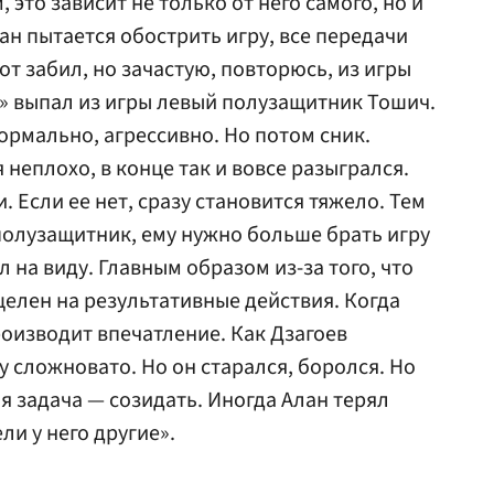
 это зависит не только от него самого, но и
лан пытается обострить игру, все передачи
от забил, но зачастую, повторюсь, из игры
м» выпал из игры левый полузащитник Тошич.
ормально, агрессивно. Но потом сник.
 неплохо, в конце так и вовсе разыгрался.
. Если ее нет, сразу становится тяжело. Тем
олузащитник, ему нужно больше брать игру
л на виду. Главным образом из-за того, что
целен на результативные действия. Когда
роизводит впечатление. Как Дзагоев
у сложновато. Но он старался, боролся. Но
ая задача — созидать. Иногда Алан терял
и у него другие».