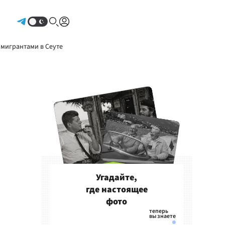
Авторизоваться
 мигрантами в Сеуте
Угадайте,
где настоящее
фото