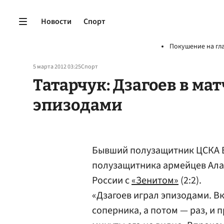
Новости
Спорт
Покушение на гл
5 марта 2012 03:25
Спорт
Татарчук: Дзагоев в ма
эпизодами
Бывший полузащитник ЦСКА
полузащитника армейцев Ал
России с
«Зенитом»
(2:2).
«Дзагоев играл эпизодами. В
соперника, а потом — раз, и 