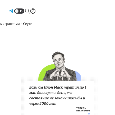
Авторизоваться
 мигрантами в Сеуте
Если бы Илон Маск тратил по 1
млн долларов в день, его
состояние не закончилось бы и
через 2000 лет