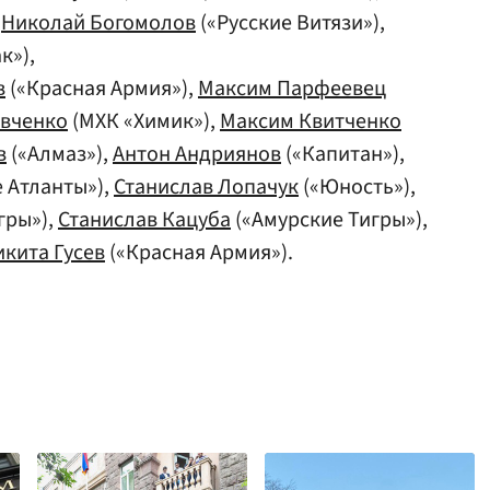
,
Николай Богомолов
(«Русские Витязи»),
к»),
в
(«Красная Армия»),
Максим Парфеевец
ивченко
(МХК «Химик»),
Максим Квитченко
в
(«Алмаз»),
Антон Андриянов
(«Капитан»),
 Атланты»),
Станислав Лопачук
(«Юность»),
гры»),
Станислав Кацуба
(«Амурские Тигры»),
икита Гусев
(«Красная Армия»).