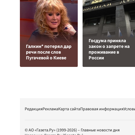
Госдума приняла
Галкин* потерял дар
закон о запрете на
речи после слов
проживание в
Пугачевой о Киеве
России
Редакция
Реклама
Карта сайта
Правовая информация
Услов
© АО «Газета.Ру» (1999-2026) – Главные новости дня