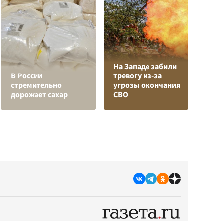
На Западе забили
Л
В России
тревогу из-за
з
стремительно
угрозы окончания
в
дорожает сахар
СВО
р