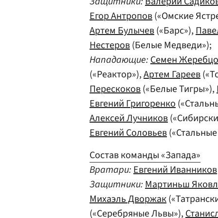
Защитники:
Валерий Садико
Егор Антропов
(«Омские Ястр
Артем Булычев
(«Барс»),
Паве
Нестеров
(Белые Медведи»);
Нападающие:
Семен Жеребц
(«Реактор»),
Артем Гареев
(«Т
Перескоков
(«Белые Тигры»),
Евгений Григоренко
(«Стальн
Алексей Лучников
(«Сибирски
Евгений Соловьев
(«Стальные
Состав команды «Запада»
Вратари:
Евгений Иванников
Защитники:
Мартиньш Яковл
Михаэль Дворжак
(«Татранск
(«Серебряные Львы»),
Станис