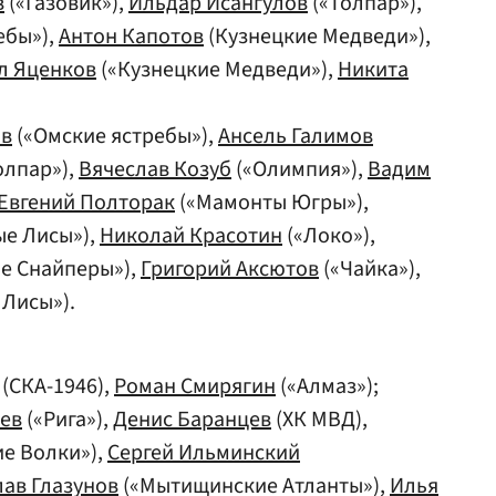
в
(«Газовик»),
Ильдар Исангулов
(«Толпар»),
ебы»),
Антон Капотов
(Кузнецкие Медведи»),
л Яценков
(«Кузнецкие Медведи»),
Никита
ов
(«Омские ястребы»),
Ансель Галимов
олпар»),
Вячеслав Козуб
(«Олимпия»),
Вадим
Евгений Полторак
(«Мамонты Югры»),
ые Лисы»),
Николай Красотин
(«Локо»),
е Снайперы»),
Григорий Аксютов
(«Чайка»),
 Лисы»).
(СКА-1946),
Роман Смирягин
(«Алмаз»);
ев
(«Рига»),
Денис Баранцев
(ХК МВД),
ие Волки»),
Сергей Ильминский
лав Глазунов
(«Мытищинские Атланты»),
Илья