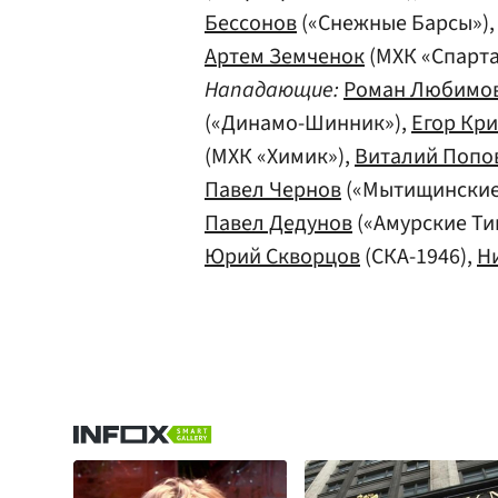
Бессонов
(«Снежные Барсы»)
Артем Земченок
(МХК «Спарта
Нападающие:
Роман Любимо
(«Динамо-Шинник»),
Егор Кр
(МХК «Химик»),
Виталий Попо
Павел Чернов
(«Мытищинские
Павел Дедунов
(«Амурские Ти
Юрий Скворцов
(СКА-1946),
Н