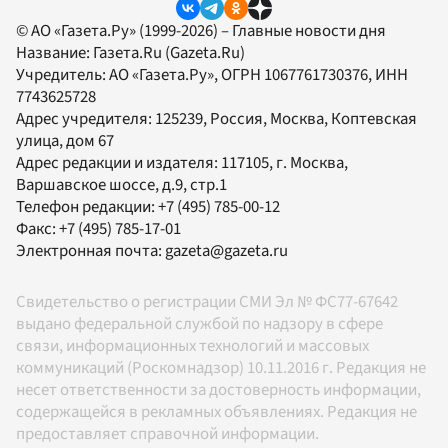
© АО «Газета.Ру» (1999-2026) – Главные новости дня
Название:
Газета.Ru
(Gazeta.Ru)
Учредитель:
АО «Газета.Ру»
, ОГРН 1067761730376, ИНН
7743625728
Адрес учредителя: 125239, Россия, Москва, Коптевская
улица, дом 67
Адрес редакции и издателя:
117105
, г.
Москва
,
Варшавское шоссе, д.9, стр.1
Телефон редакции:
+7 (495) 785-00-12
Факс:
+7 (495) 785-17-01
Электронная почта:
gazeta@gazeta.ru
Свидетельство о регистрации СМИ Эл № ФС77-67642
выдано федеральной службой по надзору в сфере
связи, информационных технологий и массовых
коммуникаций (Роскомнадзор) 10.11.2016 г. Редакция не
несет ответственности за достоверность информации,
содержащейся в рекламных объявлениях. Редакция не
предоставляет справочной информации.