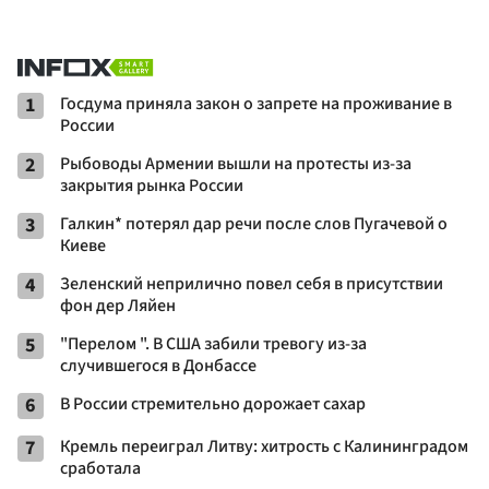
1
Госдума приняла закон о запрете на проживание в
России
2
Рыбоводы Армении вышли на протесты из-за
закрытия рынка России
3
Галкин* потерял дар речи после слов Пугачевой о
Киеве
4
Зеленский неприлично повел cебя в присутствии
фон дер Ляйен
5
"Перелом ". В США забили тревогу из-за
случившегося в Донбассе
6
В России стремительно дорожает сахар
7
Кремль переиграл Литву: хитрость с Калининградом
сработала