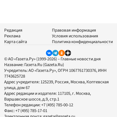
Редакция
Правовая информация
Реклама
Условия использования
Карта сайта
Политика конфиденциальности
© АО «Газета.Ру» (1999-2026) – Главные новости дня
Название:
Газета.Ru
(Gazeta.Ru)
Учредитель:
АО «Газета.Ру»
, ОГРН 1067761730376, ИНН
7743625728
Адрес учредителя: 125239, Россия, Москва, Коптевская
улица, дом 67
Адрес редакции и издателя:
117105
, г.
Москва
,
Варшавское шоссе, д.9, стр.1
Телефон редакции:
+7 (495) 785-00-12
Факс:
+7 (495) 785-17-01
Электронная почта:
gazeta@gazeta.ru