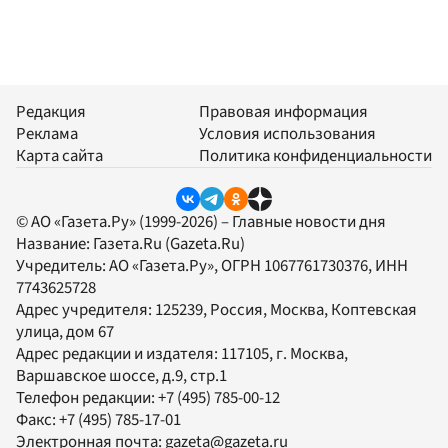
Редакция
Правовая информация
Реклама
Условия использования
Карта сайта
Политика конфиденциальности
© АО «Газета.Ру» (1999-2026) – Главные новости дня
Название:
Газета.Ru
(Gazeta.Ru)
Учредитель:
АО «Газета.Ру»
, ОГРН 1067761730376, ИНН
7743625728
Адрес учредителя: 125239, Россия, Москва, Коптевская
улица, дом 67
Адрес редакции и издателя:
117105
, г.
Москва
,
Варшавское шоссе, д.9, стр.1
Телефон редакции:
+7 (495) 785-00-12
Факс:
+7 (495) 785-17-01
Электронная почта:
gazeta@gazeta.ru