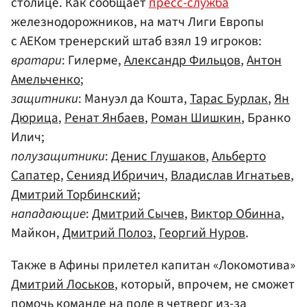
столице. Как сообщает
пресс-служба
железнодорожников, на матч Лиги Европы
с АЕКом тренерский штаб взял 19 игроков:
вратари
: Гилерме,
Александр Фильцов
,
Антон
Амельченко
;
защитники
: Мануэл да Кошта,
Тарас Бурлак
,
Ян
Дюрица
,
Ренат Янбаев
,
Роман Шишкин
, Бранко
Илич;
полузащитники
:
Денис Глушаков
,
Альберто
Сапатер
,
Сенияд Ибричич
,
Владислав Игнатьев
,
Дмитрий Торбинский
;
нападающие
:
Дмитрий Сычев
,
Виктор Обинна
,
Майкон,
Дмитрий Полоз
,
Георгий Нуров
.
Также в Афины прилетел капитан «Локомотива»
Дмитрий Лоськов
, который, впрочем, не сможет
помочь команде на поле в четверг из-за