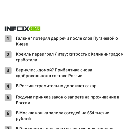
1
Галкин* потерял дар речи после слов Пугачевой о
Киеве
2
Кремль переиграл Литву: хитрость с Калининградом
сработала
3
Вернулись домой? Прибалтика снова
«добровольно» в составе России
4
В России стремительно дорожает сахар
5
Госдума приняла закон о запрете на проживание в
России
6
В Москве кошка залила соседей на 654 тысячи
рублей
В Германии из-под воды вышли «камни голода»