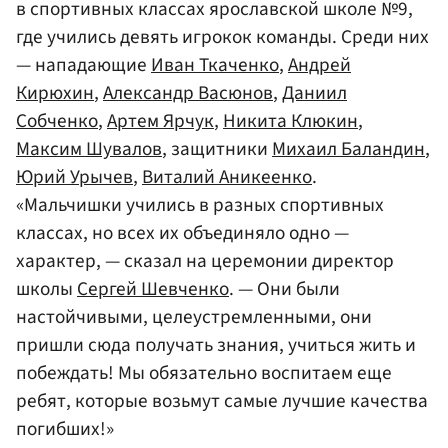
в спортивных классах ярославской школе №9,
где учились девять игрокок команды. Среди них
— нападающие
Иван Ткаченко
,
Андрей
Кирюхин
,
Александр Васюнов
,
Даниил
Собченко
,
Артем Ярчук
,
Никита Клюкин
,
Максим Шувалов
, защитники
Михаил Баландин
,
Юрий Урычев
,
Виталий Аникеенко
.
«Мальчишки учились в разных спортивных
классах, но всех их объединяло одно —
характер, — сказал на церемонии директор
школы
Сергей Шевченко
. — Они были
настойчивыми, целеустремленными, они
пришли сюда получать знания, учиться жить и
побеждать! Мы обязательно воспитаем еще
ребят, которые возьмут самые лучшие качества
погибших!»