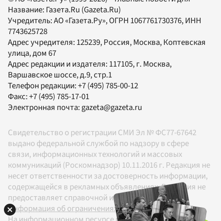
Название:
Газета.Ru
(Gazeta.Ru)
Учредитель:
АО «Газета.Ру»
, ОГРН 1067761730376, ИНН
7743625728
Адрес учредителя: 125239, Россия, Москва, Коптевская
улица, дом 67
Адрес редакции и издателя:
117105
, г.
Москва
,
Варшавское шоссе, д.9, стр.1
Телефон редакции:
+7 (495) 785-00-12
Факс:
+7 (495) 785-17-01
Электронная почта:
gazeta@gazeta.ru
Свидетельство о регистрации СМИ Эл № ФС77-67642
выдано федеральной службой по надзору в сфере
связи, информационных технологий и массовых
коммуникаций (Роскомнадзор) 10.11.2016 г. Редакция не
несет ответственности за достоверность информации,
содержащейся в рекламных объявлениях. Редакция не
предоставляет справочной информации.
Информация об ограничениях
На информационном ресурсе применяются