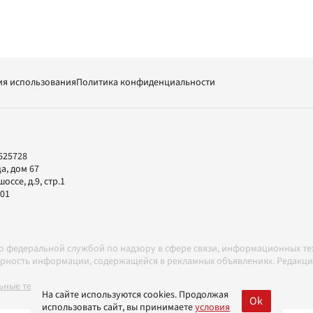
ия использования
Политика конфиденциальности
625728
а, дом 67
ссе, д.9, стр.1
-01
но федеральной службой по надзору в сфере связи, информационных т
товерность информации, содержащейся в рекламных объявлениях. Редак
ные технологии в соответствии с Правилами
На сайте используются cookies. Продолжая
Ok
использовать сайт, вы принимаете
условия