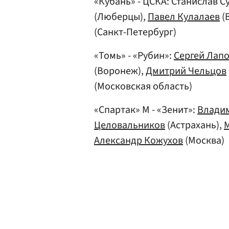
«Кубань» - ЦСКА: Станислав С
(Люберцы),
Павел Кулалаев
(
(Санкт-Петербург)
«Томь» - «Рубин»:
Сергей Лап
(Воронеж),
Дмитрий Чельцов
(Московская область)
«Спартак» М - «Зенит»:
Влади
Целовальников
(Астрахань),
Александр Кожухов
(Москва)