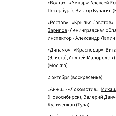
«Волга» - «Амкар»:
Алексей Ес
Петербург), Виктор Кулагин (
«Ростов» - «Крылья Советов»:
Зарипов
(Ленинградская обла
инспектор -
Александр Лапин
«Динамо» - «Краснодар»:
Вит
(Элиста),
Андрей Малородов
(
(Москва)
2 октября (воскресенье)
«Анжи» - «Локомотив»:
Михаи
(Новосибирск),
Валерий Данч
Куличенков
(Тула)