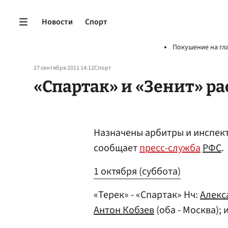
Новости
Спорт
Покушение на гл
27 сентября 2011 14:12
Спорт
«Спартак» и «Зенит» р
Назначены арбитры и инспект
сообщает
пресс-служба
РФС
.
1 октября (суббота)
«Терек» - «Спартак» Нч:
Алекс
Антон Кобзев
(оба - Москва); 