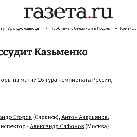
аву "Уралдронзавода"
Проблемы с бензином в России
Кризис с
ассудит Казьменко
оры на матчи 26 тура чемпионата России,
андр Егоров
(Саранск),
Антон Аверьянов
,
инспектор -
Александр Сафонов
(Москва)