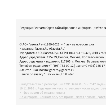
Редакция
Реклама
Карта сайта
Правовая информация
Услов
© АО «Газета.Ру» (1999-2026) – Главные новости дня
Название:
Газета.Ru
(Gazeta.Ru)
Учредитель:
АО «Газета.Ру»
, ОГРН 1067761730376, ИНН 7743
Адрес учредителя: 125239, Россия, Москва, Коптевская улиц
Адрес редакции и издателя:
117105
, г.
Москва
,
Варшавское шо
Телефон редакции:
+7 (495) 785-00-12
| Факс:
+7 (495) 785-17
Электронная почта:
gazeta@gazeta.ru
Нашли опечатку? Нажмите Ctrl+Enter
Свидетельство о регистрации СМИ Эл № ФС77-67642 выда
10.11.2016 г. Редакция не несет ответственности за дос
Информация об ограничениях
На информационном ресурсе применяются рекомендатель