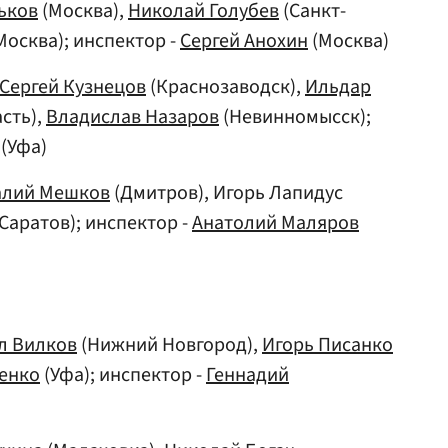
ьков
(Москва),
Николай Голубев
(Санкт-
Москва); инспектор -
Сергей Анохин
(Москва)
Сергей Кузнецов
(Краснозаводск),
Ильдар
сть),
Владислав Назаров
(Невинномысск);
(Уфа)
алий Мешков
(Дмитров), Игорь Лапидус
Саратов); инспектор -
Анатолий Маляров
л Вилков
(Нижний Новгород),
Игорь Писанко
енко
(Уфа); инспектор -
Геннадий