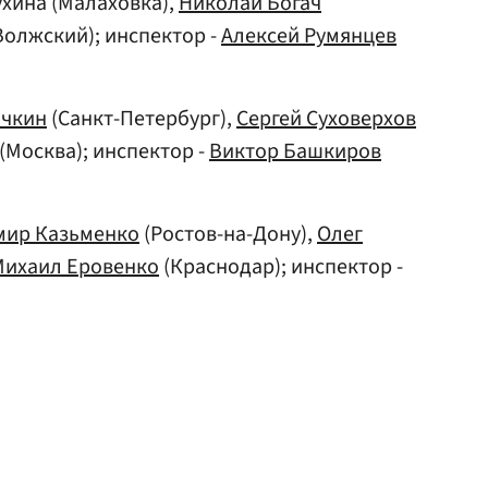
ухина (Малаховка),
Николай Богач
Волжский); инспектор -
Алексей Румянцев
очкин
(Санкт-Петербург),
Сергей Суховерхов
(Москва); инспектор -
Виктор Башкиров
мир Казьменко
(Ростов-на-Дону),
Олег
Михаил Еровенко
(Краснодар); инспектор -