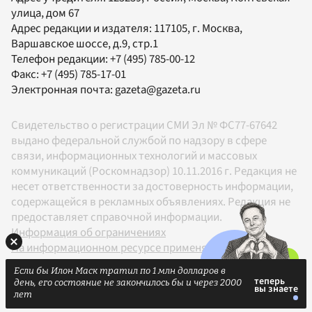
улица, дом 67
Адрес редакции и издателя:
117105
, г.
Москва
,
Варшавское шоссе, д.9, стр.1
Телефон редакции:
+7 (495) 785-00-12
Факс:
+7 (495) 785-17-01
Электронная почта:
gazeta@gazeta.ru
Свидетельство о регистрации СМИ Эл № ФС77-67642
выдано федеральной службой по надзору в сфере
связи, информационных технологий и массовых
коммуникаций (Роскомнадзор) 10.11.2016 г. Редакция не
несет ответственности за достоверность информации,
содержащейся в рекламных объявлениях. Редакция не
предоставляет справочной информации.
Информация об ограничениях
На информационном ресурсе применяются
рекомендательные технологии в соответствии с
Если бы Илон Маск тратил по 1 млн долларов в
Правилами
день, его состояние не закончилось бы и через 2000
18+
лет