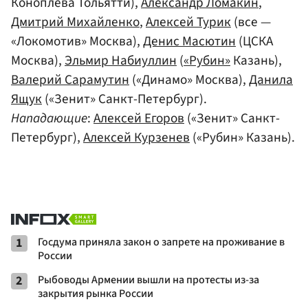
Коноплева Тольятти),
Александр Ломакин
,
Дмитрий Михайленко
,
Алексей Турик
(все —
«Локомотив» Москва),
Денис Масютин
(ЦСКА
Москва),
Эльмир Набиуллин
(
«Рубин»
Казань),
Валерий Сарамутин
(«Динамо» Москва),
Данила
Ящук
(«Зенит» Санкт-Петербург).
Нападающие
:
Алексей Егоров
(«Зенит» Санкт-
Петербург),
Алексей Курзенев
(«Рубин» Казань).
1
Госдума приняла закон о запрете на проживание в
России
2
Рыбоводы Армении вышли на протесты из-за
закрытия рынка России