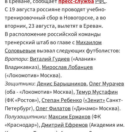
в Ереване, сообщает
пресс-служба
РФС
.
С 19 августа россияне проводят учебно-
тренировочный сбор в Новогорске, а во
вторник, 23 августа, вылетят в Ереван.
В расположение российской команды
тренерский штаб во главе с
Михаилом
Соловьевым
вызвал следующих футболистов:
Вратари
:
Виталий Гудиев
(«Алания»
Владикавказ),
Мирослав Лобанцев
(«Локомотив» Москва).
Защитники
:
Денис Барышников
,
Олег Мурачев
(оба - «Локомотив» Москва),
Темур Мустафин
(ФК «Ростов»),
Степан Ребенко
(
«Зенит»
Санкт-
Петербург),
Олег Филатов
(«Динамо» Москва).
Полузащитники
:
Максим Ермаков
(ФК
«Краснодар»),
Дмитрий Ефремов
(Академия им.