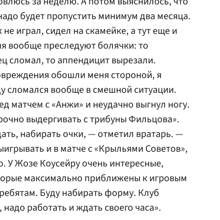
овлюсь за неделю. А потом выяснилось, что
 надо будет пропустить минимум два месяца.
 не играл, сидел на скамейке, а тут еще и
ня вообще преследуют болячки: то
лец сломал, то аппендицит вырезали.
овреждения обошли меня стороной, я
оду сломался вообще в смешной ситуации.
д матчем с «Анжи» и неудачно выгнул ногу.
рочно выдергивать с трибуны Фильцова».
ать, набирать очки, — отметил вратарь. —
ыигрывать и в матче с «Крыльями Советов»,
о. У Жозе Коусейру очень интересные,
торые максимально приближены к игровым
 ребятам. Буду набирать форму. Клуб
, надо работать и ждать своего часа».