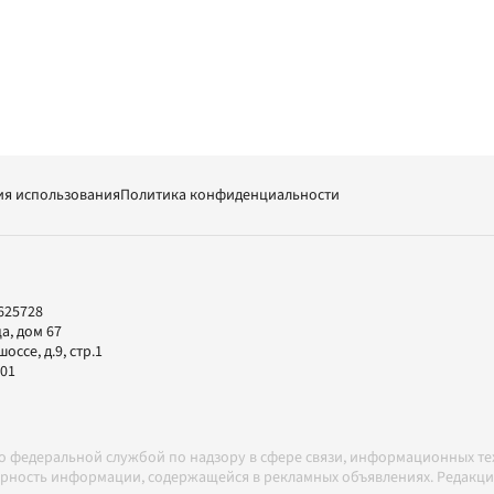
ия использования
Политика конфиденциальности
625728
а, дом 67
ссе, д.9, стр.1
-01
но федеральной службой по надзору в сфере связи, информационных т
товерность информации, содержащейся в рекламных объявлениях. Редак