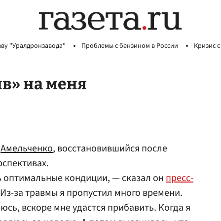
аву "Уралдронзавода"
Проблемы с бензином в России
Кризис с
в» на меня
н
Амельченко
, восстановившийся после
рспективах.
ь оптимальные кондиции, — сказал он
пресс-
Из-за травмы я пропустил много времени.
еюсь, вскоре мне удастся прибавить. Когда я