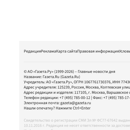
Редакция
Реклама
Карта сайта
Правовая информация
Услов
© АО «Газета.Ру» (1999-2026) – Главные новости дня
Название:
Газета.Ru
(Gazeta.Ru)
Учредитель:
АО «Газета.Ру»
, ОГРН 1067761730376, ИНН 7743
Адрес учредителя: 125239, Россия, Москва, Коптевская улиц
Адрес редакции и издателя:
117105
, г.
Москва
,
Варшавское шо
Телефон редакции:
+7 (495) 785-00-12
| Факс:
+7 (495) 785-17
Электронная почта:
gazeta@gazeta.ru
Нашли опечатку? Нажмите Ctrl+Enter
Свидетельство о регистрации СМИ Эл № ФС77-67642 выда
10.11.2016 г. Редакция не несет ответственности за дос