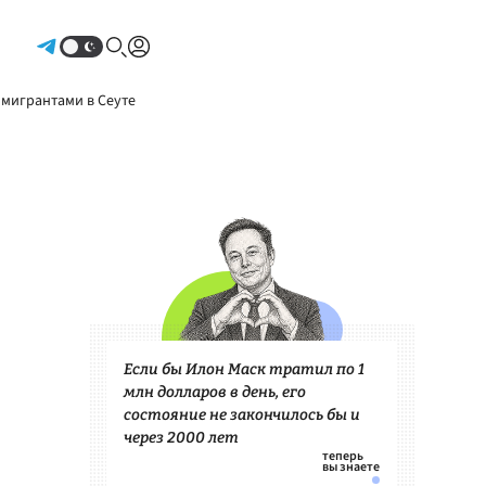
Авторизоваться
 мигрантами в Сеуте
Если бы Илон Маск тратил по 1
млн долларов в день, его
состояние не закончилось бы и
через 2000 лет