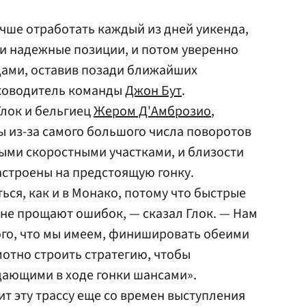
чше отработать каждый из дней уикенда,
ки надежные позиции, и потом уверенно
ами, оставив позади ближайших
уководитель команды
Джон Бут
.
Глок и бельгиец
Жером Д'Амброзио
,
ы из-за самого большого числа поворотов
ыми скоростными участками, и близости
астроены на предстоящую гонку.
ься, как и в Монако, потому что быстрые
не прощают ошибок, — сказал Глок. — Нам
ого, что мы имеем, финишировать обеими
отно строить стратегию, чтобы
дающими в ходе гонки шансами».
ит эту трассу еще со времен выступления