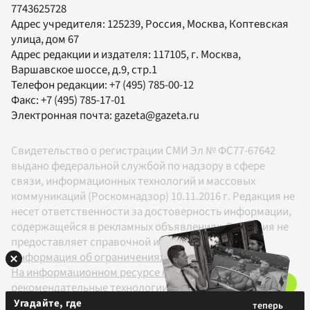
7743625728
Адрес учредителя: 125239, Россия, Москва, Коптевская
улица, дом 67
Адрес редакции и издателя:
117105
, г.
Москва
,
Варшавское шоссе, д.9, стр.1
Телефон редакции:
+7 (495) 785-00-12
Факс:
+7 (495) 785-17-01
Электронная почта:
gazeta@gazeta.ru
Свидетельство о регистрации СМИ Эл № ФС77-67642
выдано федеральной службой по надзору в сфере
связи, информационных технологий и массовых
коммуникаций (Роскомнадзор) 10.11.2016 г. Редакция не
несет ответственности за достоверность информации,
содержащейся в рекламных объявлениях. Редакция не
предоставляет справочной информации.
Информация об ограничениях
На информационном ресурсе применяются
рекомендательные технологии в соответствии с
Правилами
Угадайте, где