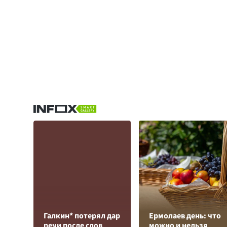
Галкин* потерял дар
Ермолаев день: что
речи после слов
можно и нельзя