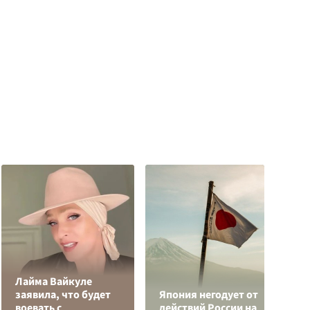
Лайма Вайкуле
В
заявила, что будет
Япония негодует от
к
воевать с
действий России на
С