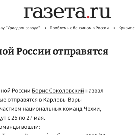
аву "Уралдронзавода"
Проблемы с бензином в России
Кризис с
ной России отправятся
рной России
Борис Соколовский
назвал
ые отправятся в Карловы Вары
участием национальных команд Чехии,
т с 25 по 27 мая.
 команды вошли: