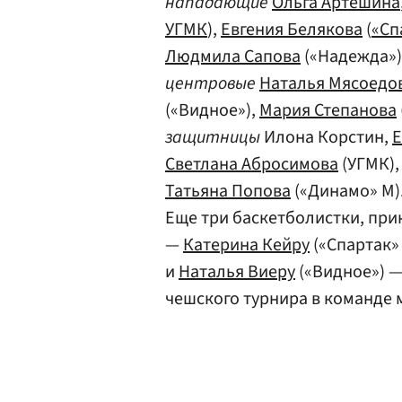
нападающие
Ольга Артешина
УГМК
),
Евгения Белякова
(
«Сп
Людмила Сапова
(«Надежда»)
центровые
Наталья Мясоедо
(«Видное»),
Мария Степанова
защитницы
Илона Корстин,
Е
Светлана Абросимова
(УГМК)
Татьяна Попова
(«Динамо» М)
Еще три баскетболистки, при
—
Катерина Кейру
(«Спартак»
и
Наталья Виеру
(«Видное») —
чешского турнира в команде 