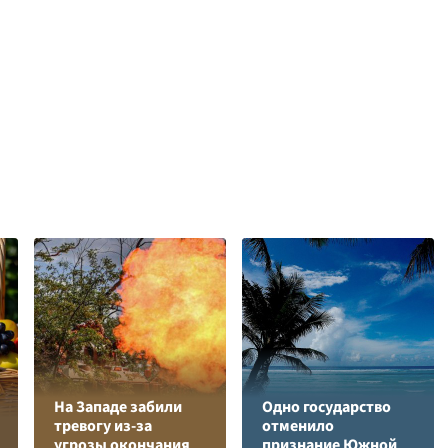
На Западе забили
Одно государство
тревогу из-за
отменило
угрозы окончания
признание Южной