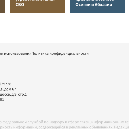
СВО
Осетии и Абхазии
ия использования
Политика конфиденциальности
625728
а, дом 67
ссе, д.9, стр.1
-01
но федеральной службой по надзору в сфере связи, информационных т
товерность информации, содержащейся в рекламных объявлениях. Редак