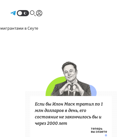
Авторизоваться
 мигрантами в Сеуте
Если бы Илон Маск тратил по 1
млн долларов в день, его
состояние не закончилось бы и
через 2000 лет