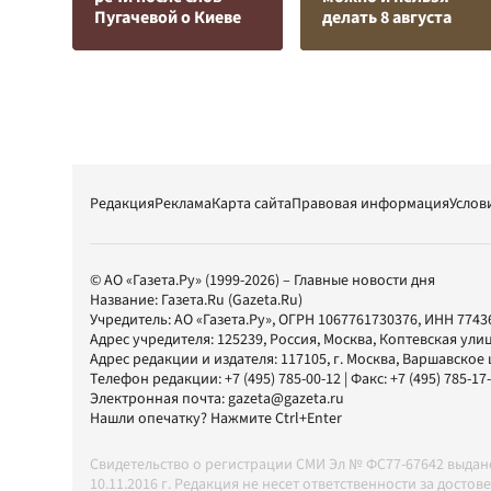
Пугачевой о Киеве
делать 8 августа
Редакция
Реклама
Карта сайта
Правовая информация
Услов
© АО «Газета.Ру» (1999-2026) – Главные новости дня
Название:
Газета.Ru
(Gazeta.Ru)
Учредитель:
АО «Газета.Ру»
, ОГРН 1067761730376, ИНН 7743
Адрес учредителя: 125239, Россия, Москва, Коптевская улиц
Адрес редакции и издателя:
117105
, г.
Москва
,
Варшавское шо
Телефон редакции:
+7 (495) 785-00-12
| Факс:
+7 (495) 785-17
Электронная почта:
gazeta@gazeta.ru
Нашли опечатку? Нажмите Ctrl+Enter
Свидетельство о регистрации СМИ Эл № ФС77-67642 выда
10.11.2016 г. Редакция не несет ответственности за дос