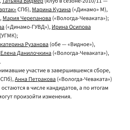
,
Татьяна Видмер
(клуб в сезоне-2010/11 —
артак»
СПб),
Марина Кузина
(«Динамо» М),
,
Мария Черепанова
(«Вологда-Чеваката»);
ва
(«Динамо-ГУВД»),
Ирина Осипова
(УГМК);
катерина Рузанова
(обе — «Видное»),
,
Елена Данилочкина
(«Вологда-Чеваката»),
.
нимавшие участие в завершившемся сборе,
 СПб),
Анна Петракова
(«Вологда-Чеваката»)
 остаются в числе кандидатов, а по итогам
могут произойти изменения.