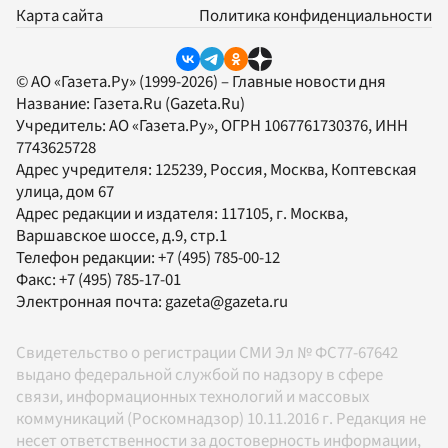
Карта сайта
Политика конфиденциальности
© АО «Газета.Ру» (1999-2026) – Главные новости дня
Название:
Газета.Ru
(Gazeta.Ru)
Учредитель:
АО «Газета.Ру»
, ОГРН 1067761730376, ИНН
7743625728
Адрес учредителя: 125239, Россия, Москва, Коптевская
улица, дом 67
Адрес редакции и издателя:
117105
, г.
Москва
,
Варшавское шоссе, д.9, стр.1
Телефон редакции:
+7 (495) 785-00-12
Факс:
+7 (495) 785-17-01
Электронная почта:
gazeta@gazeta.ru
Свидетельство о регистрации СМИ Эл № ФС77-67642
выдано федеральной службой по надзору в сфере
связи, информационных технологий и массовых
коммуникаций (Роскомнадзор) 10.11.2016 г. Редакция не
несет ответственности за достоверность информации,