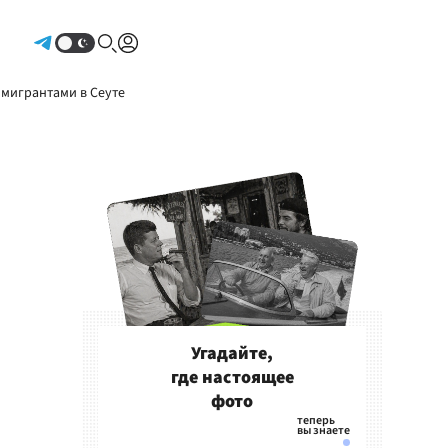
Авторизоваться
 мигрантами в Сеуте
Угадайте,
где настоящее
фото