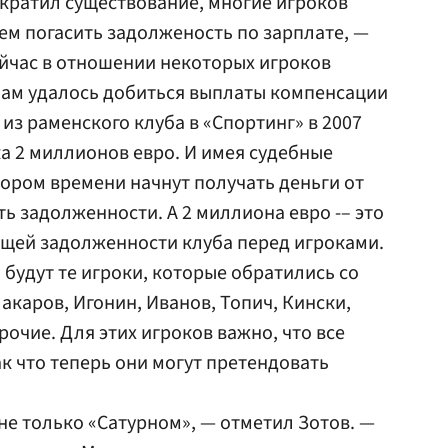
екратил существование, многие игроков
ием погасить задолженость по зарплате, —
ейчас в отношении некоторых игроков
Нам удалось добиться выплаты компенсации
из раменского клуба в «Спортинг» в 2007
ка 2 миллионов евро. И имея судебные
кором времени начнут получать деньги от
ть задолженности. А 2 миллиона евро -– это
ющей задолженности клуба перед игроками.
 будут те игроки, которые обратились со
акаров, Игонин, Иванов, Топич, Кински,
рочие. Для этих игроков важно, что все
 что теперь они могут претендовать
не только «Сатурном», — отметил Зотов. —