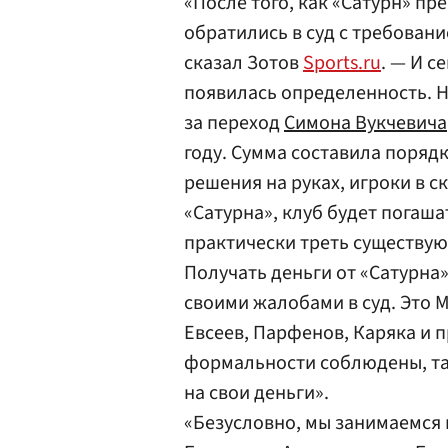
«После того, как «Сатурн» пр
обратились в суд с требован
сказал Зотов
Sports.ru
. — И с
появилась определенность. 
за переход
Симона Вукчевича
году. Сумма составила поряд
решения на руках, игроки в с
«Сатурна», клуб будет погаша
практически треть существу
Получать деньги от «Сатурна»
своими жалобами в суд. Это М
Евсеев, Парфенов, Каряка и п
формальности соблюдены, так
на свои деньги».
«Безусловно, мы занимаемся 