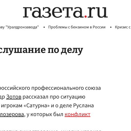
аву "Уралдронзавода"
Проблемы с бензином в России
Кризис с
 слушание по делу
оссийского профессионального союза
ндр
Зотов
рассказал про ситуацию
игрокам «Сатурна» и о деле Руслана
елозерова
, у которых был
конфликт