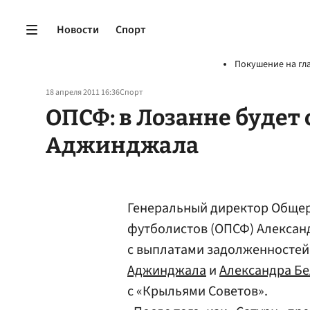
Новости
Спорт
Покушение на гл
18 апреля 2011 16:36
Спорт
ОПСФ: в Лозанне будет
Аджинджала
Генеральный директор Общер
футболистов (ОПСФ) Алекса
с выплатами задолженностей 
Аджинджала
и
Александра Б
с «Крыльями Советов».