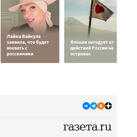
Лайма Вайкуле
В
заявила, что будет
Япония негодует от
к
воевать с
действий России на
С
россиянами
островах
с