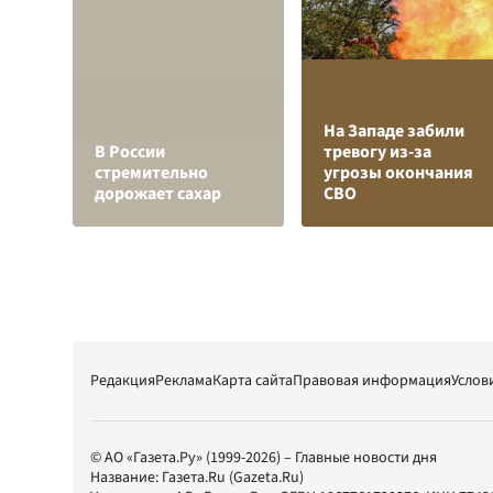
На Западе забили
В России
тревогу из-за
стремительно
угрозы окончания
дорожает сахар
СВО
Редакция
Реклама
Карта сайта
Правовая информация
Услов
© АО «Газета.Ру» (1999-2026) – Главные новости дня
Название:
Газета.Ru
(Gazeta.Ru)