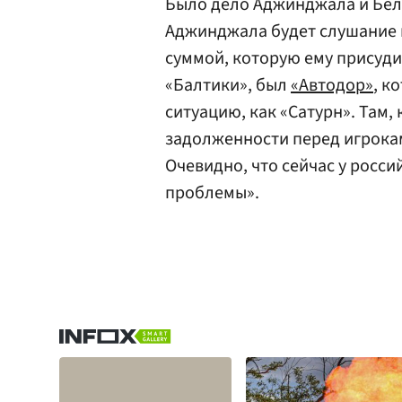
Было дело Аджинджала и Бело
Аджинджала будет слушание в 
суммой, которую ему присуди
«Балтики», был
«Автодор»
, к
ситуацию, как «Сатурн». Там,
задолженности перед игроками
Очевидно, что сейчас у росс
проблемы».