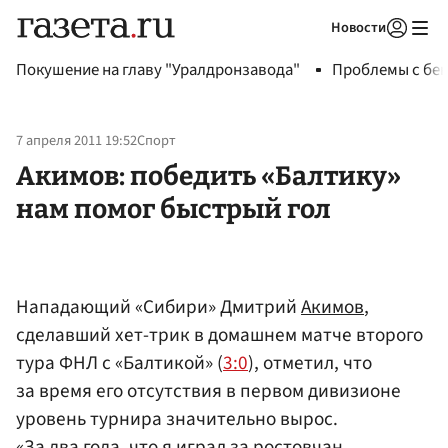
Новости
Авторизоваться
Покушение на главу "Уралдронзавода"
Проблемы с бен
7 апреля 2011 19:52
Спорт
Акимов: победить «Балтику»
нам помог быстрый гол
Нападающий «Сибири» Дмитрий
Акимов
,
сделавший хет-трик в домашнем матче второго
тура ФНЛ с «Балтикой» (
3:0
), отметил, что
за время его отсутствия в первом дивизионе
уровень турнира значительно вырос.
«За два года, что я играл за ростовчан