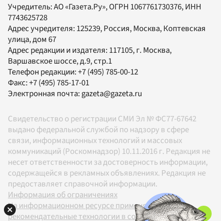
Учредитель:
АО «Газета.Ру»
, ОГРН 1067761730376, ИНН
7743625728
Адрес учредителя: 125239, Россия, Москва, Коптевская
улица, дом 67
Адрес редакции и издателя:
117105
, г.
Москва
,
Варшавское шоссе, д.9, стр.1
Телефон редакции:
+7 (495) 785-00-12
Факс:
+7 (495) 785-17-01
Электронная почта:
gazeta@gazeta.ru
Свидетельство о регистрации СМИ Эл № ФС77-67642
выдано федеральной службой по надзору в сфере
связи, информационных технологий и массовых
коммуникаций (Роскомнадзор) 10.11.2016 г. Редакция не
несет ответственности за достоверность информации,
содержащейся в рекламных объявлениях. Редакция не
предоставляет справочной информации.
Информация об ограничениях
На информационном ресурсе применяются
рекомендательные технологии в соответствии с