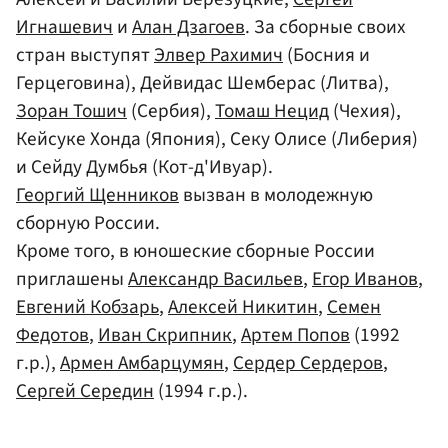
Игнашевич
и
Алан Дзагоев
. За сборные своих
стран выступят
Элвер Рахимич
(Босния и
Герцеговина), Дейвидас Шемберас (Литва),
Зоран Тошич
(Сербия),
Томаш Нецид
(Чехия),
Кейсуке Хонда (Япония), Секу Олисе (Либерия)
и Сейду Думбья (Кот-д'Ивуар).
Георгий Щенников
вызван в молодежную
сборную России.
Кроме того, в юношеские сборные России
приглашены
Александр Васильев
,
Егор Иванов
,
Евгений Кобзарь
,
Алексей Никитин
,
Семен
Федотов
,
Иван Скрипник
,
Артем Попов
(1992
г.р.),
Армен Амбарцумян
,
Сердер Сердеров
,
Сергей Середин
(1994 г.р.).