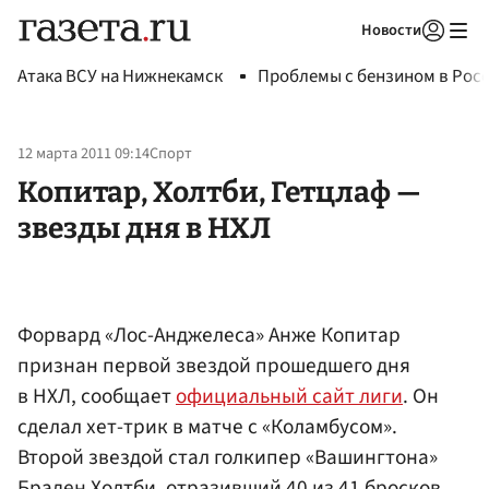
Новости
Авторизоваться
Атака ВСУ на Нижнекамск
Проблемы с бензином в Рос
12 марта 2011 09:14
Спорт
Копитар, Холтби, Гетцлаф —
звезды дня в НХЛ
Форвард «Лос-Анджелеса» Анже Копитар
признан первой звездой прошедшего дня
в НХЛ, сообщает
официальный сайт лиги
. Он
сделал хет-трик в матче с «Коламбусом».
Второй звездой стал голкипер «Вашингтона»
Браден Холтби, отразивший 40 из 41 бросков