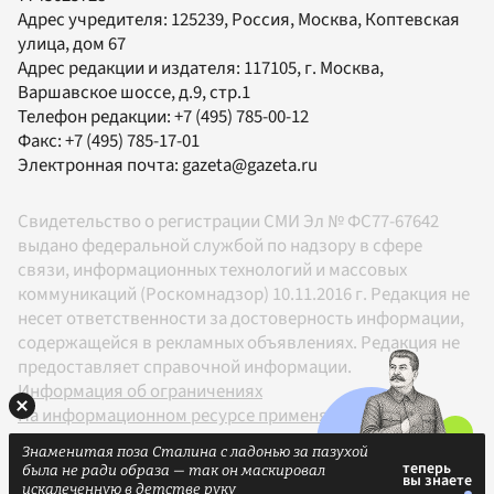
Адрес учредителя: 125239, Россия, Москва, Коптевская
улица, дом 67
Адрес редакции и издателя:
117105
, г.
Москва
,
Варшавское шоссе, д.9, стр.1
Телефон редакции:
+7 (495) 785-00-12
Факс:
+7 (495) 785-17-01
Электронная почта:
gazeta@gazeta.ru
Свидетельство о регистрации СМИ Эл № ФС77-67642
выдано федеральной службой по надзору в сфере
связи, информационных технологий и массовых
коммуникаций (Роскомнадзор) 10.11.2016 г. Редакция не
несет ответственности за достоверность информации,
содержащейся в рекламных объявлениях. Редакция не
предоставляет справочной информации.
Информация об ограничениях
На информационном ресурсе применяются
рекомендательные технологии в соответствии с
Знаменитая поза Сталина с ладонью за пазухой
Правилами
была не ради образа — так он маскировал
18+
искалеченную в детстве руку