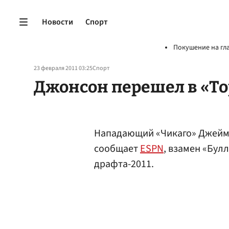
Новости
Спорт
Покушение на гл
23 февраля 2011 03:25
Спорт
Джонсон перешел в «То
Нападающий «Чикаго» Джей
сообщает
ESPN
, взамен «Бул
драфта-2011.