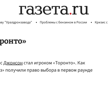
аву "Уралдронзавода"
Проблемы с бензином в России
Кризис с
ронто»
мс
Джонсон
стал игроком «Торонто». Как
лз» получили право выбора в первом раунде