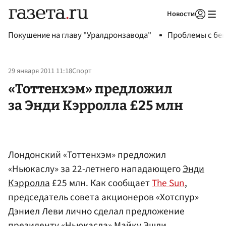
Новости
Авторизоваться
Покушение на главу "Уралдронзавода"
Проблемы с бен
29 января 2011 11:18
Спорт
«Тоттенхэм» предложил
за Энди Кэрролла £25 млн
Лондонский «Тоттенхэм» предложил
«Ньюкаслу» за 22-летнего нападающего
Энди
Кэрролла
£25 млн. Как сообщает
The Sun
,
председатель совета акционеров «Хотспур»
Дэниел Леви лично сделал предложение
президенту «Ньюкасла»
Майку Эшли
.