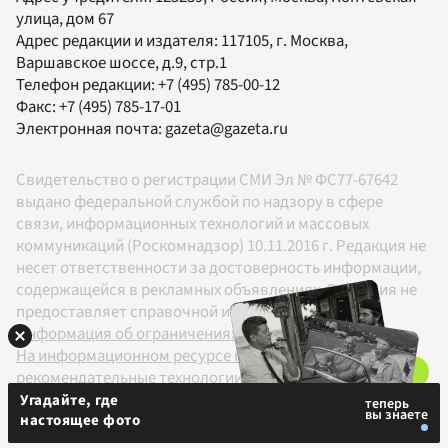
улица, дом 67
Адрес редакции и издателя:
117105
, г.
Москва
,
Варшавское шоссе, д.9, стр.1
Телефон редакции:
+7 (495) 785-00-12
Факс:
+7 (495) 785-17-01
Электронная почта:
gazeta@gazeta.ru
Свидетельство о регистрации СМИ Эл № ФС77-67642
выдано федеральной службой по надзору в сфере
связи, информационных технологий и массовых
коммуникаций (Роскомнадзор) 10.11.2016 г. Редакция не
несет ответственности за достоверность информации,
содержащейся в рекламных объявлениях. Редакция не
предоставляет справочной информации.
Информация об ограничениях
На информационном ресурсе применяются
рекомендательные технологии в соответствии с
Правилами
Угадайте, где
настоящее фото
18+