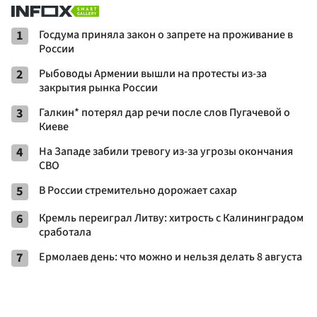
1
Госдума приняла закон о запрете на проживание в
России
2
Рыбоводы Армении вышли на протесты из-за
закрытия рынка России
3
Галкин* потерял дар речи после слов Пугачевой о
Киеве
4
На Западе забили тревогу из-за угрозы окончания
СВО
5
В России стремительно дорожает сахар
6
Кремль переиграл Литву: хитрость с Калининградом
сработала
7
Ермолаев день: что можно и нельзя делать 8 августа