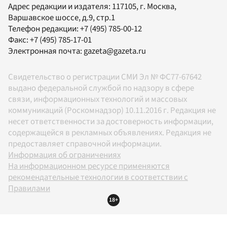
Адрес редакции и издателя:
117105
, г.
Москва
,
Варшавское шоссе, д.9, стр.1
Телефон редакции:
+7 (495) 785-00-12
Факс:
+7 (495) 785-17-01
Электронная почта:
gazeta@gazeta.ru
Свидетельство о регистрации СМИ Эл № ФС77-67642
выдано федеральной службой по надзору в сфере
связи, информационных технологий и массовых
коммуникаций (Роскомнадзор) 10.11.2016 г. Редакция не
несет ответственности за достоверность информации,
содержащейся в рекламных объявлениях. Редакция не
предоставляет справочной информации.
Информация об ограничениях
На информационном ресурсе применяются
рекомендательные технологии в соответствии с
Правилами
18+