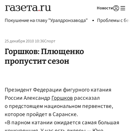
Новости
Авторизоваться
Покушение на главу "Уралдронзавода"
Проблемы с бен
25 декабря 2010 10:36
Спорт
Горшков: Плющенко
пропустит сезон
Президент Федерации фигурного катания
России Александр
Горшков
рассказал
о предстоящем национальном первенстве,
которое пройдет в Саранске.
«В парном катании ожидается самая большая
конкуренция. У нас есть лидеры —
Юко