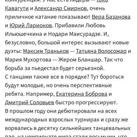
Кавагути
и
Александр Смирнов
, очень
приличное катание показывают
Вера Базанова
и
Юрий Ларионов
. Прибавили Любовь
Ильюшечкина и Нодари Маисурадзе. И,
безусловно, большой интерес вызывают новые
дуэты:
Максим Траньков
—
Татьяна Волосожар
и
Мария Мухортова — Жером Бланшар. Так что
борьба за пьедестал будет серьезной.
С танцами также все в порядке? Тут бороться
будут молодые, но очень перспективные
ребята. Например,
Екатерина Боброва
и
Дмитрий Соловьев
быстро прогрессируют.
В прошлом году они дебютировали на всех
международных взрослых турнирах и сразу же
ворвались в десятку сильнейших танцевальных
пар, на чемпионате мира стали восьмыми, что