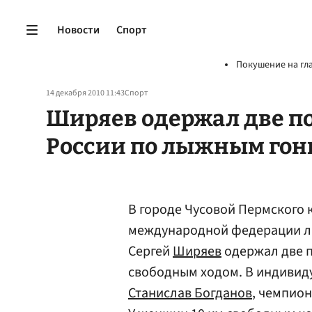
Новости
Спорт
Покушение на гл
14 декабря 2010 11:43
Спорт
Ширяев одержал две по
России по лыжным гон
В городе Чусовой Пермского 
международной федерации лы
Сергей
Ширяев
одержал две п
свободным ходом. В индивид
Станислав Богданов
, чемпио