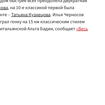
дом быстрее всех преодолела двукратная
лова
, на 10-е классикой первой была
инте –
Татьяна Кузнецова
. Илья Черносов
рал гонку на 15 км классическим стилем
в итальянской Альта Бадии, сообщает
«Весь