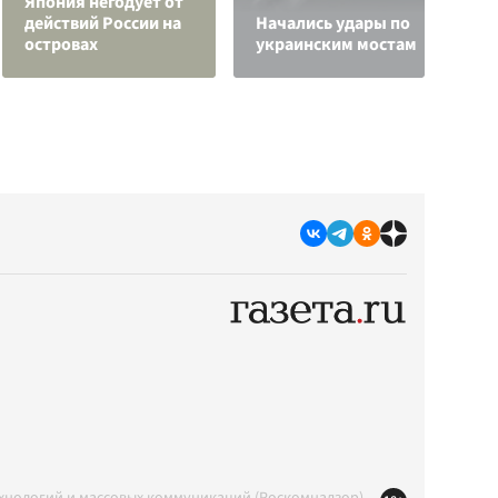
Япония негодует от
г
действий России на
Начались удары по
и
островах
украинским мостам
к
ехнологий и массовых коммуникаций (Роскомнадзор)