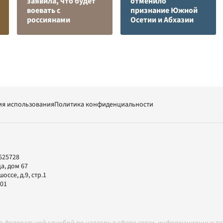
заявила, что будет
отменило
воевать с
признание Южной
россиянами
Осетии и Абхазии
ия использования
Политика конфиденциальности
625728
а, дом 67
ссе, д.9, стр.1
-01
но федеральной службой по надзору в сфере связи, информационных т