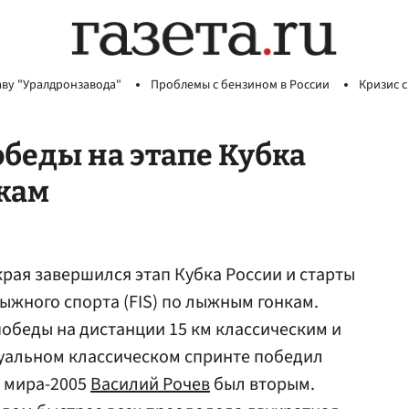
аву "Уралдронзавода"
Проблемы с бензином в России
Кризис с
беды на этапе Кубка
кам
края завершился этап Кубка России и старты
жного спорта (FIS) по лыжным гонкам.
обеды на дистанции 15 км классическим и
уальном классическом спринте победил
н мира-2005
Василий Рочев
был вторым.