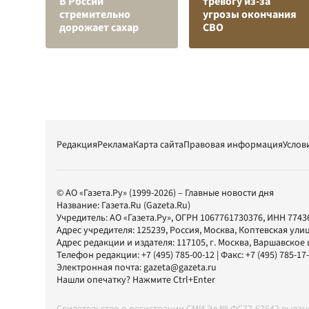
В России
тревогу из-за
стремительно
угрозы окончания
дорожает сахар
СВО
Редакция
Реклама
Карта сайта
Правовая информация
Услов
© АО «Газета.Ру» (1999-2026) – Главные новости дня
Название:
Газета.Ru
(Gazeta.Ru)
Учредитель:
АО «Газета.Ру»
, ОГРН 1067761730376, ИНН 7743
Адрес учредителя: 125239, Россия, Москва, Коптевская улиц
Адрес редакции и издателя:
117105
, г.
Москва
,
Варшавское шо
Телефон редакции:
+7 (495) 785-00-12
| Факс:
+7 (495) 785-17
Электронная почта:
gazeta@gazeta.ru
Нашли опечатку? Нажмите Ctrl+Enter
Свидетельство о регистрации СМИ Эл № ФС77-67642 выда