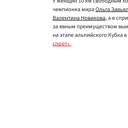
У женщин 10 км свободным хо
чемпионка мира
Ольга Завья
Валентина Новикова
, а в спр
за явным преимуществом выиг
на этапе альпийского Кубка 
спорт».