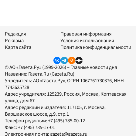
Редакция
Правовая информация
Реклама
Условия использования
Карта сайта
Политика конфиденциальности
© АО «Газета.Ру» (1999-2026) – Главные новости дня
Название:
Газета.Ru
(Gazeta.Ru)
Учредитель:
АО «Газета.Ру»
, ОГРН 1067761730376, ИНН
7743625728
Адрес учредителя: 125239, Россия, Москва, Коптевская
улица, дом 67
Адрес редакции и издателя:
117105
, г.
Москва
,
Варшавское шоссе, д.9, стр.1
Телефон редакции:
+7 (495) 785-00-12
Факс:
+7 (495) 785-17-01
Электронная почта:
gazeta@gazeta.ru