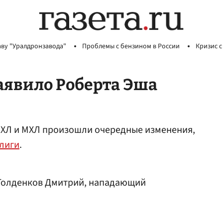
аву "Уралдронзавода"
Проблемы с бензином в России
Кризис с
аявило Роберта Эша
 КХЛ и МХЛ произошли очередные изменения,
лиги
.
Голденков Дмитрий
, нападающий