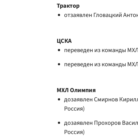
Трактор
отзаявлен
Гловацкий Анто
ЦСКА
переведен из команды МХ
переведен из команды МХ
МХЛ
Олимпия
дозаявлен
Смирнов Кирил
Россия)
дозаявлен
Прохоров Васи
Россия)