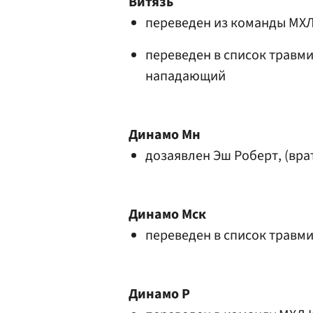
Витязь
переведен из команды МХ
переведен в список трав
нападающий
Динамо Мн
дозаявлен Эш Роберт, (врат
Динамо Мск
переведен в список трав
Динамо Р