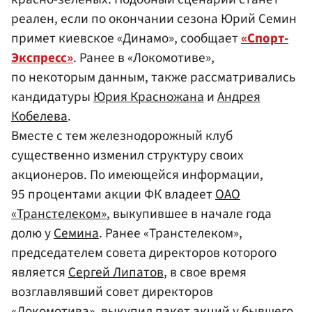
реален, если по окончании сезона Юрий Семин
примет киевское «Динамо», сообщает
«Спорт-
Экспресс»
. Ранее в «Локомотиве»,
по некоторым данным, также рассматривались
кандидатуры
Юрия Красножана
и
Андрея
Кобелева
.
Вместе с тем железнодорожный клуб
существенно изменил структуру своих
акционеров. По имеющейся информации,
95 процентами акции ФК владеет
ОАО
«Транстелеком»
, выкупившее в начале года
долю у
Семина
. Ранее «Транстелеком»,
председателем совета директоров которого
является
Сергей Липатов
, в свое время
возглавлявший совет директоров
«Локомотива», выкупил пакет акций у бывшего