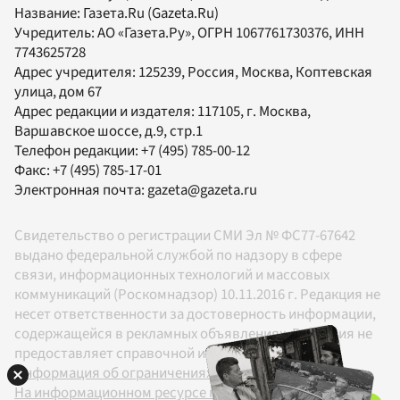
Название:
Газета.Ru
(Gazeta.Ru)
Учредитель:
АО «Газета.Ру»
, ОГРН 1067761730376, ИНН
7743625728
Адрес учредителя: 125239, Россия, Москва, Коптевская
улица, дом 67
Адрес редакции и издателя:
117105
, г.
Москва
,
Варшавское шоссе, д.9, стр.1
Телефон редакции:
+7 (495) 785-00-12
Факс:
+7 (495) 785-17-01
Электронная почта:
gazeta@gazeta.ru
Свидетельство о регистрации СМИ Эл № ФС77-67642
выдано федеральной службой по надзору в сфере
связи, информационных технологий и массовых
коммуникаций (Роскомнадзор) 10.11.2016 г. Редакция не
несет ответственности за достоверность информации,
содержащейся в рекламных объявлениях. Редакция не
предоставляет справочной информации.
Информация об ограничениях
На информационном ресурсе применяются