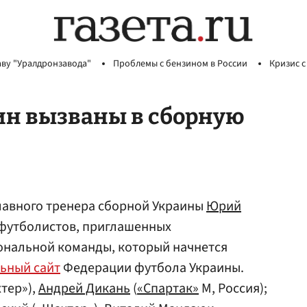
аву "Уралдронзавода"
Проблемы с бензином в России
Кризис с
ин вызваны в сборную
авного тренера сборной Украины
Юрий
 футболистов, приглашенных
ональной команды, который начнется
ьный сайт
Федерации футбола Украины.
тер»),
Андрей Дикань
(
«Спартак»
М, Россия);