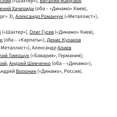
нский
(«Шахтер»),
Виталий Мандзюк
гений Хачериди
(оба – «Динамо» Киев),
рг» З),
Александр Романчук
(«Металлист»),
й
(«Шахтер»),
Олег Гусев
(«Динамо» Киев),
як
(оба – «Карпаты»),
Денис Кулаков
«Металлист»), Александр
Алиев
лий Тимощук
(«Бавария», Германия);
кий
,
Андрей Шевченко
(оба – «Динамо»),
 Андрей
Воронин
(«Динамо», Россия).