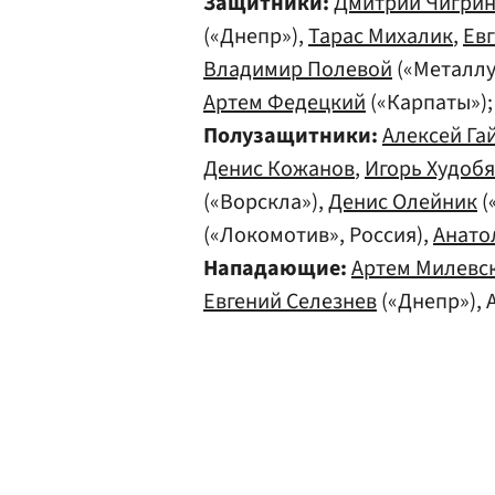
Защитники:
Дмитрий Чигри
(«Днепр»),
Тарас Михалик
,
Ев
Владимир Полевой
(«Металлу
Артем Федецкий
(«Карпаты»);
Полузащитники:
Алексей Га
Денис Кожанов
,
Игорь Худоб
(«Ворскла»),
Денис Олейник
(
(«Локомотив», Россия),
Анато
Нападающие:
Артем Милевс
Евгений Селезнев
(«Днепр»),