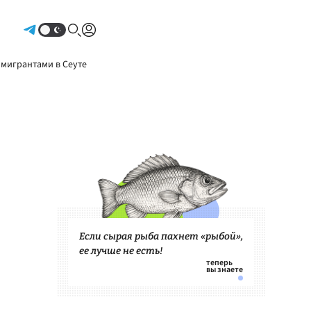
Авторизоваться
 мигрантами в Сеуте
Если сырая рыба пахнет «рыбой»,
ее лучше не есть!