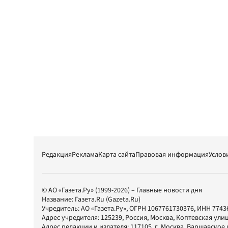
Редакция
Реклама
Карта сайта
Правовая информация
Услов
© АО «Газета.Ру» (1999-2026) – Главные новости дня
Название:
Газета.Ru
(Gazeta.Ru)
Учредитель:
АО «Газета.Ру»
, ОГРН 1067761730376, ИНН 7743
Адрес учредителя: 125239, Россия, Москва, Коптевская улиц
Адрес редакции и издателя:
117105
, г.
Москва
,
Варшавское шо