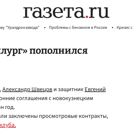
аву "Уралдронзавода"
Проблемы с бензином в России
Кризис с
лург» пополнился
,
Александр Швецов
и защитник
Евгений
онние соглашения с новокузнецким
н год.
были заключены просмотровые контракты,
клуба.