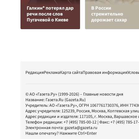
Галкин* потерял дар
В России
речи после слов
стремительно
Пугачевой о Киеве
дорожает сахар
Редакция
Реклама
Карта сайта
Правовая информация
Услов
© АО «Газета.Ру» (1999-2026) – Главные новости дня
Название:
Газета.Ru
(Gazeta.Ru)
Учредитель:
АО «Газета.Ру»
, ОГРН 1067761730376, ИНН 7743
Адрес учредителя: 125239, Россия, Москва, Коптевская улиц
Адрес редакции и издателя:
117105
, г.
Москва
,
Варшавское шо
Телефон редакции:
+7 (495) 785-00-12
| Факс:
+7 (495) 785-17
Электронная почта:
gazeta@gazeta.ru
Нашли опечатку? Нажмите Ctrl+Enter