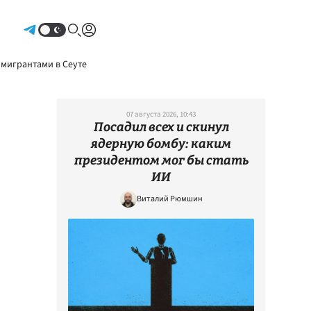
Авторизоваться
 мигрантами в Сеуте
07 августа 2026, 10:43
Посадил всех и скинул
ядерную бомбу: каким
президентом мог бы стать
ИИ
Виталий Рюмшин