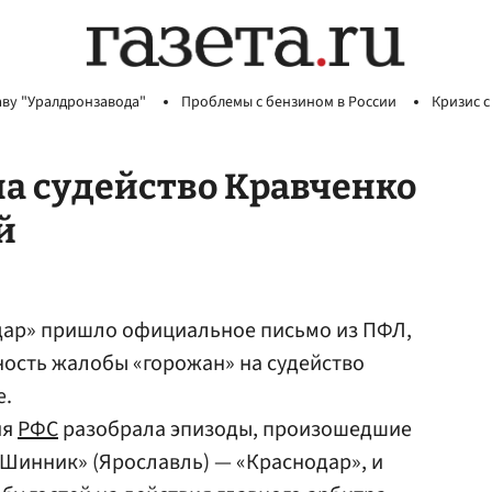
аву "Уралдронзавода"
Проблемы с бензином в России
Кризис с
а судейство Кравченко
й
одар» пришло официальное письмо из ПФЛ,
сть жалобы «горожан» на судейство
е.
ия
РФС
разобрала эпизоды, произошедшие
 «Шинник» (Ярославль) — «Краснодар», и