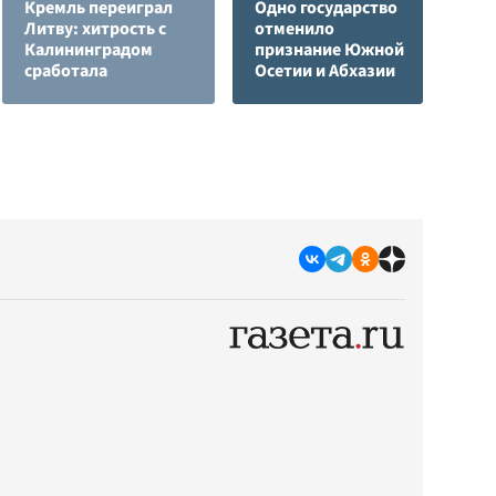
Кремль переиграл
Одно государство
Литву: хитрость с
отменило
В
Калининградом
признание Южной
в
сработала
Осетии и Абхазии
г