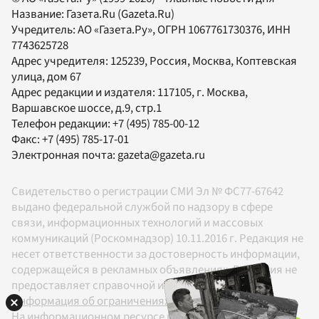
Название:
Газета.Ru
(Gazeta.Ru)
Учредитель:
АО «Газета.Ру»
, ОГРН 1067761730376, ИНН
7743625728
Адрес учредителя: 125239, Россия, Москва, Коптевская
улица, дом 67
Адрес редакции и издателя:
117105
, г.
Москва
,
Варшавское шоссе, д.9, стр.1
Телефон редакции:
+7 (495) 785-00-12
Факс:
+7 (495) 785-17-01
Электронная почта:
gazeta@gazeta.ru
Свидетельство о регистрации СМИ Эл № ФС77-67642
выдано федеральной службой по надзору в сфере
связи, информационных технологий и массовых
коммуникаций (Роскомнадзор) 10.11.2016 г. Редакция не
несет ответственности за достоверность информации,
содержащейся в рекламных объявлениях. Редакция не
предоставляет справочной информации.
Информация об ограничениях
На информационном ресурсе применяются