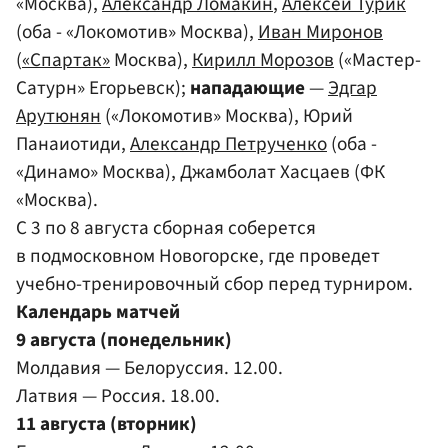
«Москва),
Александр Ломакин
,
Алексей Турик
(оба - «Локомотив» Москва),
Иван Миронов
(
«Спартак»
Москва),
Кирилл Морозов
(«Мастер-
Сатурн» Егорьевск);
нападающие
—
Эдгар
Арутюнян
(«Локомотив» Москва), Юрий
Панаиотиди,
Александр Петрученко
(оба -
«Динамо» Москва), Джамболат Хасцаев (ФК
«Москва).
С 3 по 8 августа сборная соберется
в подмосковном Новогорске, где проведет
учебно-тренировочный сбор перед турниром.
Календарь матчей
9 августа (понедельник)
Молдавия — Белоруссия. 12.00.
Латвия — Россия. 18.00.
11 августа (вторник)