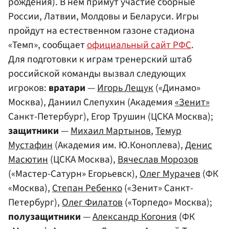
рождения). В нем примут участие сборные
России, Латвии, Молдовы и Беларуси. Игры
пройдут на естественном газоне стадиона
«Темп», сообщает
официальный сайт РФС
.
Для подготовки к играм тренерский штаб
российской команды вызвал следующих
игроков:
вратари
—
Игорь Лещук
(«Динамо»
Москва), Даниил Слепухин (Академия
«Зенит»
Санкт-Петербург), Егор Трушин (ЦСКА Москва);
защитники
—
Михаил Мартынов
,
Темур
Мустафин
(Академия им. Ю.Коноплева),
Денис
Масютин
(ЦСКА Москва),
Вячеслав Морозов
(«Мастер-Сатурн» Егорьевск),
Олег Мурачев
(ФК
«Москва),
Степан Ребенко
(«Зенит» Санкт-
Петербург),
Олег Филатов
(«Торпедо» Москва);
полузащитники
—
Александр Когония
(ФК