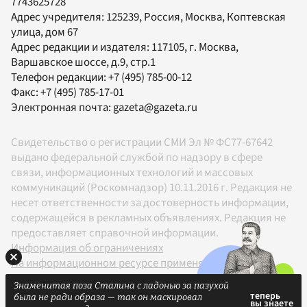
7743625728
Адрес учредителя: 125239, Россия, Москва, Коптевская
улица, дом 67
Адрес редакции и издателя:
117105
, г.
Москва
,
Варшавское шоссе, д.9, стр.1
Телефон редакции:
+7 (495) 785-00-12
Факс:
+7 (495) 785-17-01
Электронная почта:
gazeta@gazeta.ru
Свидетельство о регистрации СМИ Эл № ФС77-67642
выдано федеральной службой по надзору в сфере
связи, информационных технологий и массовых
коммуникаций (Роскомнадзор) 10.11.2016 г. Редакция не
несет ответственности за достоверность информации,
содержащейся в рекламных объявлениях. Редакция не
предоставляет справочной информации.
Информация об ограничениях
На информационном ресурсе применяются
рекомендательные технологии в соответствии с
Знаменитая поза Сталина с ладонью за пазухой
Правилами
была не ради образа — так он маскировал